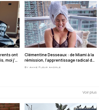
arents ont
Clémentine Desseaux : de Miami à la
s, moi j’y
rémission, l’apprentissage radical de
l’amour de soi
By Anne Fleur Andrle
Voir plus