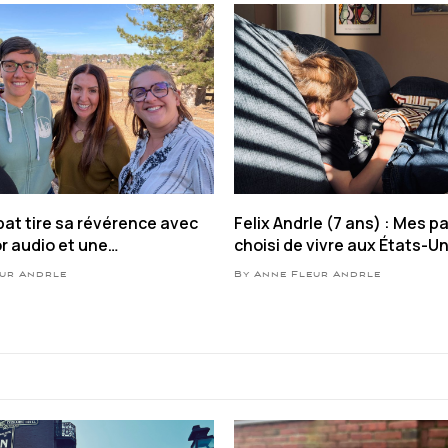
at tire sa révérence avec
Felix Andrle (7 ans) : Mes p
or audio et une
choisi de vivre aux États-Uni
ion bilan
suis né
eur Andrle
By Anne Fleur Andrle