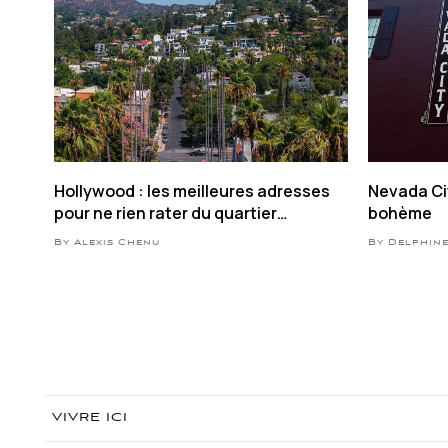
Hollywood : les meilleures adresses
Nevada Cit
pour ne rien rater du quartier
bohème
mythique de LA
By Alexis Chenu
By Delphin
VIVRE ICI