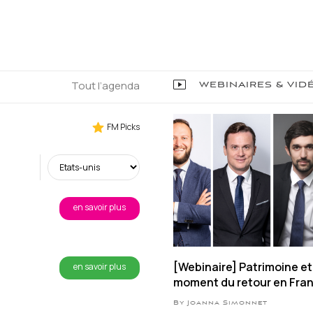
Tout l’agenda
WEBINAIRES & VID
FM Picks
en savoir plus
[Webinaire] Patrimoine et 
en savoir plus
moment du retour en Fra
By Joanna Simonnet