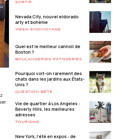
SORTIR
Nevada City, nouvel eldorado
arty et bohème
WEEK-END/VOYAGE
Quel est le meilleur cannoli de
Boston ?
BOULANGERIES-PÂTISSERIES
Pourquoi voit-on rarement des
chats dans les jardins aux États-
Unis ?
QUESTION BÊTE
ez
ser.
Vie de quartier à Los Angeles :
Beverly Hills, les meilleures
adresses
TOURISME
New York, l’été en expos : de