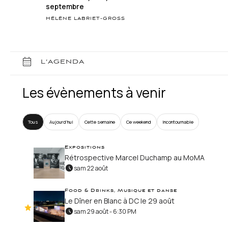
septembre
HÉLÈNE LABRIET-GROSS
L’AGENDA
Les évènements à venir
Tous
Aujourd’hui
Cette semaine
Ce weekend
Incontournable
Expositions
Rétrospective Marcel Duchamp au MoMA
sam 22 août
Food & Drinks, Musique et danse
Le Dîner en Blanc à DC le 29 août
sam 29 août - 6:30 PM