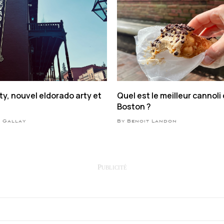
y, nouvel eldorado arty et
Quel est le meilleur cannoli
Boston ?
e Gallay
By Benoit Landon