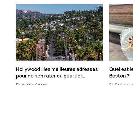
Hollywood : les meilleures adresses
Quel est l
pour ne rien rater du quartier
Boston ?
mythique de LA
By Alexis Chenu
By Benoit 