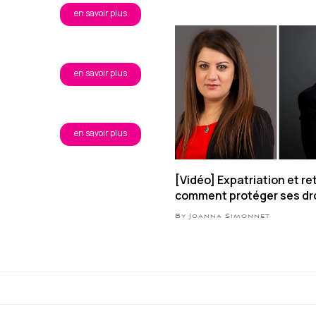
en savoir plus
en savoir plus
en savoir plus
[Vidéo] Expatriation et ret
comment protéger ses dro
CFE ?
By Joanna Simonnet