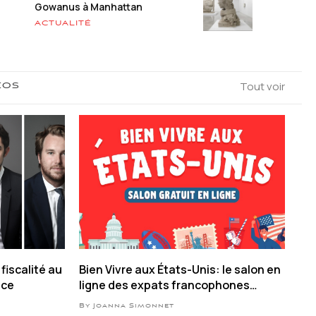
Gowanus à Manhattan
ACTUALITÉ
Tout voir
ÉOS
fiscalité au
Bien Vivre aux États-Unis: le salon en
nce
ligne des expats francophones
revient en septembre 2026
By Joanna Simonnet