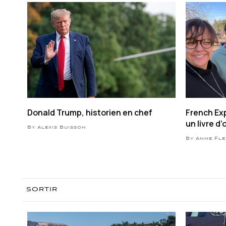
Donald Trump, historien en chef
French Exp
un livre d’
By Alexis Buisson
conversat
By Anne Fl
SORTIR