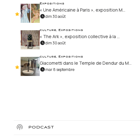
Expositions
« Une Américaine à Paris », exposition M...
dim 30 août
culture, Expositions
« The Ark », exposition collective à la ...
dim 30 août
culture, Expositions
Giacometti dans le Temple de Dendur du M...
mar 8 septembre
PODCAST