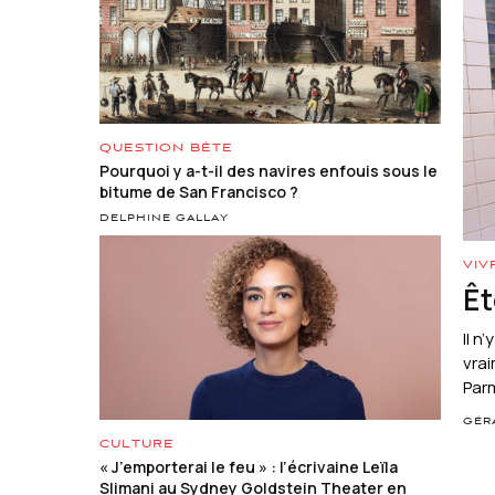
QUESTION BÊTE
Pourquoi y a-t-il des navires enfouis sous le
bitume de San Francisco ?
DELPHINE GALLAY
VIV
Êt
Il n
vrai
Parm
GÉR
CULTURE
« J’emporterai le feu » : l’écrivaine Leïla
Slimani au Sydney Goldstein Theater en