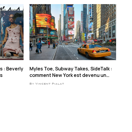
s : Beverly
Myles Toe, Subway Takes, SideTalk :
es
comment New York est devenu un
plateau de tournage pour les
By Vincent Pialat
influenceurs