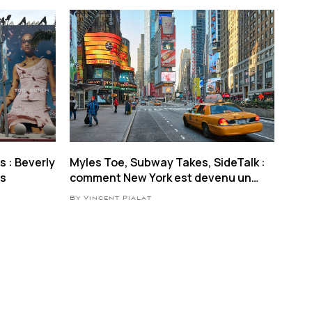
s : Beverly
Myles Toe, Subway Takes, SideTalk :
es
comment New York est devenu un
plateau de tournage pour les
By Vincent Pialat
influenceurs