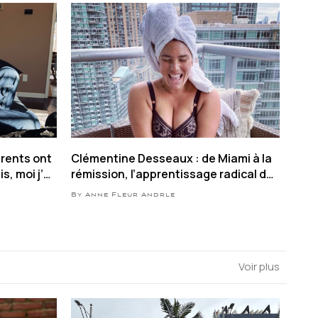
arents ont
Clémentine Desseaux : de Miami à la
s, moi j’y
rémission, l’apprentissage radical de
l’amour de soi
By Anne Fleur Andrle
Voir plus