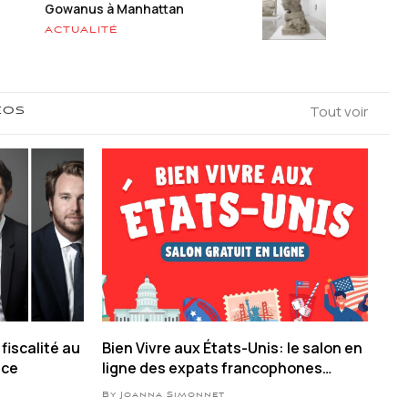
Gowanus à Manhattan
ACTUALITÉ
Tout voir
ÉOS
fiscalité au
Bien Vivre aux États-Unis: le salon en
nce
ligne des expats francophones
revient en septembre 2026
By Joanna Simonnet