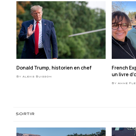
Donald Trump, historien en chef
French Exp
un livre d’
By Alexis Buisson
conversat
By Anne Fl
SORTIR