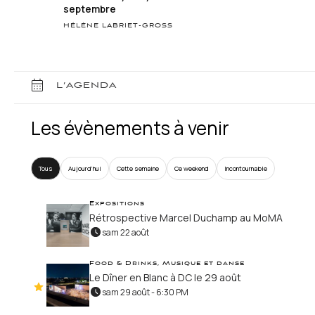
septembre
HÉLÈNE LABRIET-GROSS
L’AGENDA
Les évènements à venir
Tous
Aujourd’hui
Cette semaine
Ce weekend
Incontournable
Expositions
Rétrospective Marcel Duchamp au MoMA
sam 22 août
Food & Drinks, Musique et danse
Le Dîner en Blanc à DC le 29 août
sam 29 août - 6:30 PM