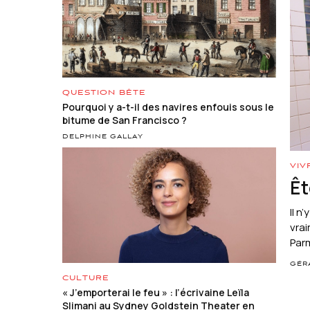
QUESTION BÊTE
Pourquoi y a-t-il des navires enfouis sous le
bitume de San Francisco ?
DELPHINE GALLAY
VIV
Êt
Il n
vrai
Parm
GÉR
CULTURE
« J’emporterai le feu » : l’écrivaine Leïla
Slimani au Sydney Goldstein Theater en