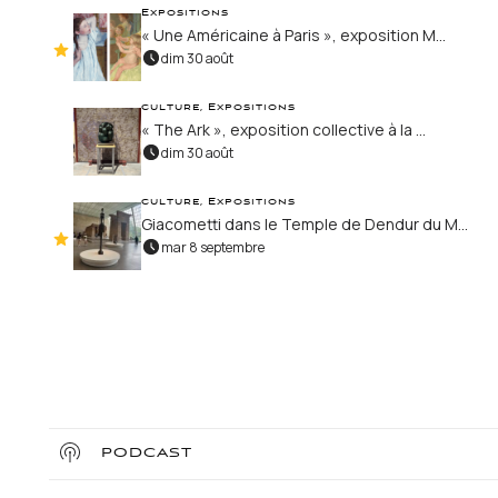
Expositions
« Une Américaine à Paris », exposition M...
dim 30 août
culture, Expositions
« The Ark », exposition collective à la ...
dim 30 août
culture, Expositions
Giacometti dans le Temple de Dendur du M...
mar 8 septembre
PODCAST