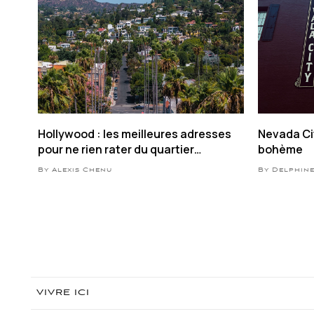
Hollywood : les meilleures adresses
Nevada Cit
pour ne rien rater du quartier
bohème
mythique de LA
By Alexis Chenu
By Delphin
VIVRE ICI