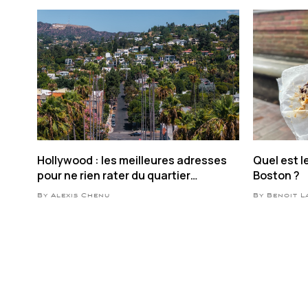
Hollywood : les meilleures adresses
Quel est l
pour ne rien rater du quartier
Boston ?
mythique de LA
By Alexis Chenu
By Benoit 