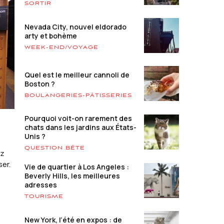
SORTIR
Nevada City, nouvel eldorado
arty et bohème
WEEK-END/VOYAGE
Quel est le meilleur cannoli de
Boston ?
BOULANGERIES-PÂTISSERIES
Pourquoi voit-on rarement des
chats dans les jardins aux États-
Unis ?
QUESTION BÊTE
ez
ser.
Vie de quartier à Los Angeles :
Beverly Hills, les meilleures
adresses
TOURISME
New York, l’été en expos : de