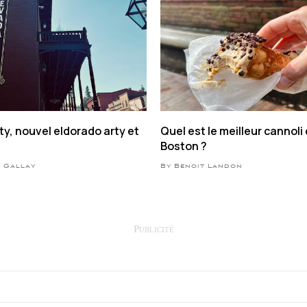
y, nouvel eldorado arty et
Quel est le meilleur cannoli
Boston ?
e Gallay
By Benoit Landon