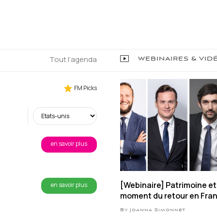
Tout l’agenda
WEBINAIRES & VID
FM Picks
en savoir plus
[Webinaire] Patrimoine et 
en savoir plus
moment du retour en Fra
By Joanna Simonnet