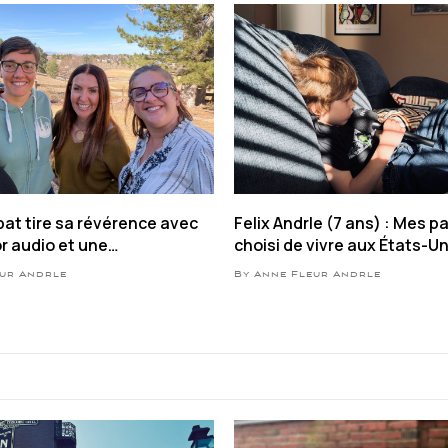
at tire sa révérence avec
Felix Andrle (7 ans) : Mes p
or audio et une
choisi de vivre aux États-Uni
ion bilan
suis né
eur Andrle
By Anne Fleur Andrle