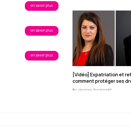
en savoir plus
en savoir plus
en savoir plus
[Vidéo] Expatriation et ret
comment protéger ses dro
CFE ?
By Joanna Simonnet