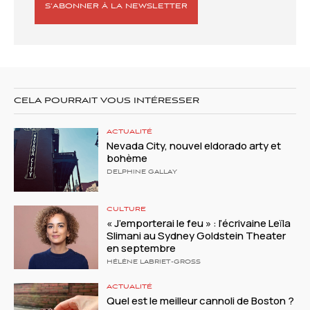
S’ABONNER À LA NEWSLETTER
CELA POURRAIT VOUS INTÉRESSER
ACTUALITÉ
Nevada City, nouvel eldorado arty et
bohème
DELPHINE GALLAY
CULTURE
« J’emporterai le feu » : l’écrivaine Leïla
Slimani au Sydney Goldstein Theater
en septembre
HÉLÈNE LABRIET-GROSS
ACTUALITÉ
Quel est le meilleur cannoli de Boston ?