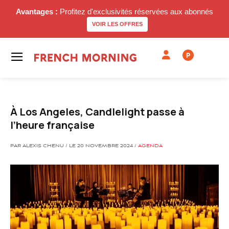
Avantages :
Profitez d'exclusivités réservées aux abonnés
VOIR LES OFFRES
P
À Los Angeles, Candlelight passe à
l’heure française
PAR ALEXIS CHENU / LE 20 NOVEMBRE 2024 /
AGENDA