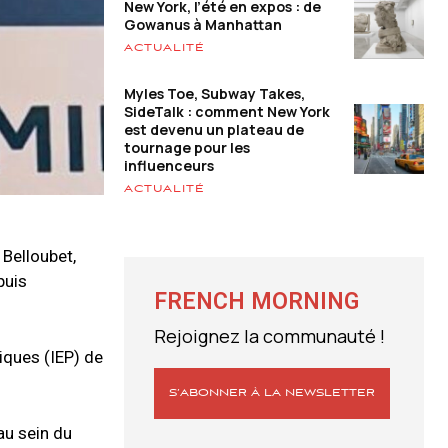
New York, l’été en expos : de
Gowanus à Manhattan
ACTUALITÉ
Myles Toe, Subway Takes,
SideTalk : comment New York
est devenu un plateau de
tournage pour les
influenceurs
ACTUALITÉ
 Belloubet,
puis
FRENCH MORNING
Rejoignez la communauté !
iques (IEP) de
S’ABONNER À LA NEWSLETTER
au sein du