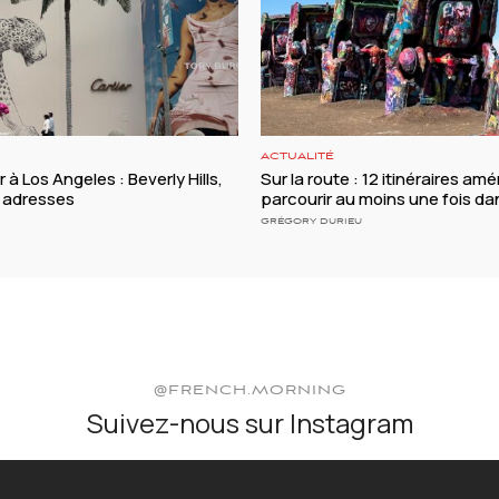
ACTUALITÉ
r à Los Angeles : Beverly Hills,
Sur la route : 12 itinéraires amé
s adresses
parcourir au moins une fois da
GRÉGORY DURIEU
@FRENCH.MORNING
Suivez-nous sur Instagram