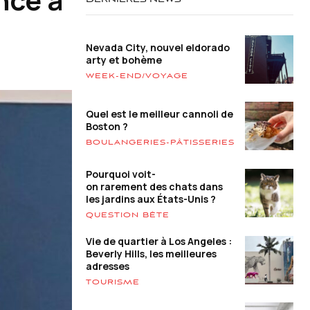
DERNIÈRES NEWS
Nevada City, nouvel eldorado
arty et bohème
WEEK-END/VOYAGE
Quel est le meilleur cannoli de
Boston ?
BOULANGERIES-PÂTISSERIES
Pourquoi voit-
on rarement des chats dans
les jardins aux États-Unis ?
QUESTION BÊTE
Vie de quartier à Los Angeles :
Beverly Hills, les meilleures
adresses
TOURISME