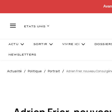
Avan
ETATS UNIS
ACTU
SORTIR
VIVRE ICI
DOSSIER
NEWSLETTERS
Actualité
Politique
Portrait
Adrien Frier, nouveau Consul géné
Adrien Frier, nouvea