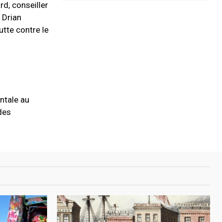
rd, conseiller
 Drian
utte contre le
ntale au
 des