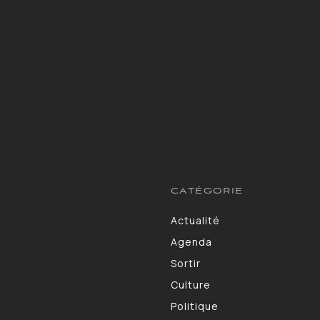
CATÉGORIE
Actualité
13264
Agenda
10130
Sortir
9309
Culture
7190
Politique
4105