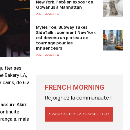
New York, l’été en expos : de
Gowanus à Manhattan
ACTUALITÉ
Myles Toe, Subway Takes,
SideTalk : comment New York
est devenu un plateau de
tournage pour les
influenceurs
ACTUALITÉ
quitter ses
ée Bakery LA,
icains, de 6 à
FRENCH MORNING
Rejoignez la communauté !
, assure Akim
ontinuité
S’ABONNER À LA NEWSLETTER
français, mais