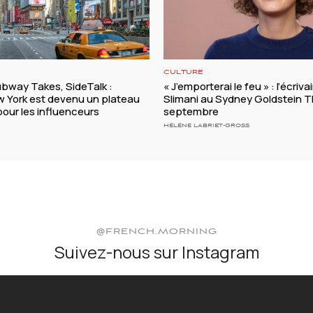
CULTURE
ubway Takes, SideTalk :
« J’emporterai le feu » : l’écriva
York est devenu un plateau
Slimani au Sydney Goldstein T
our les influenceurs
septembre
HÉLÈNE LABRIET-GROSS
@FRENCH.MORNING
Suivez-nous sur Instagram