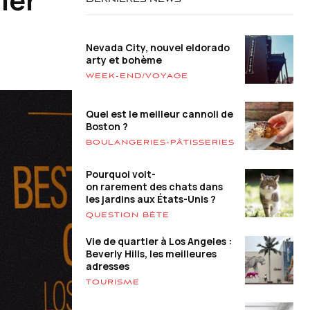
DERNIÈRES NEWS
Nevada City, nouvel eldorado
arty et bohème
WEEK-END/VOYAGE
Quel est le meilleur cannoli de
Boston ?
BOULANGERIES-PÂTISSERIES
Pourquoi voit-
on rarement des chats dans
les jardins aux États-Unis ?
QUESTION BÊTE
Vie de quartier à Los Angeles :
Beverly Hills, les meilleures
adresses
TOURISME