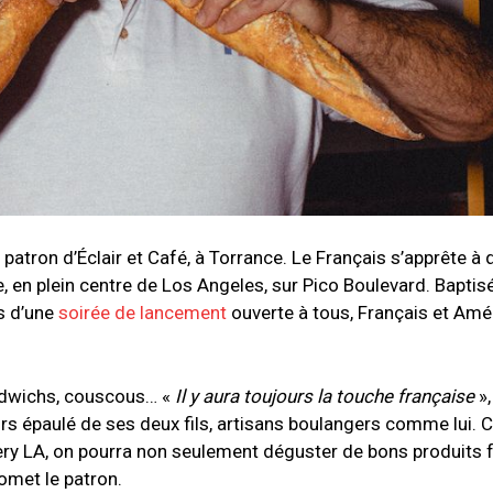
atron d’Éclair et Café, à Torrance. Le Français s’apprête à 
, en plein centre de Los Angeles, sur Pico Boulevard. Baptis
rs d’une
soirée de lancement
ouverte à tous, Français et Amér
andwichs, couscous… «
Il y aura toujours la touche française
»
urs épaulé de ses deux fils, artisans boulangers comme lui. C
kery LA, on pourra non seulement déguster de bons produits 
romet le patron.