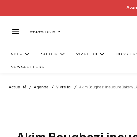
Avan
ETATS UNIS
ACTU
SORTIR
VIVRE ICI
DOSSIER
NEWSLETTERS
Actualité
Agenda
Vivre ici
Akim Boughazi inaugure Bakery LA l
Akim Boughazi inaugu