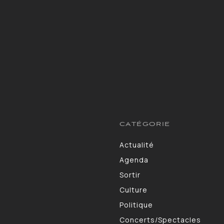
CATÉGORIE
Actualité
13264
Agenda
10130
Sortir
9309
Culture
7190
Politique
4105
Concerts/Spectacles