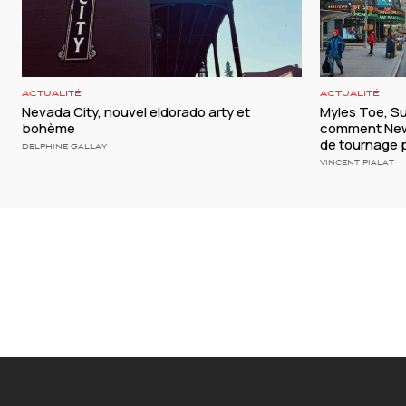
ACTUALITÉ
ACTUALITÉ
Nevada City, nouvel eldorado arty et
Myles Toe, S
bohème
comment New 
de tournage p
DELPHINE GALLAY
VINCENT PIALAT