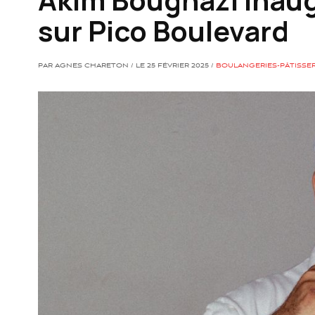
sur Pico Boulevard
PAR AGNES CHARETON / LE 25 FÉVRIER 2025 /
BOULANGERIES-PÂTISSER