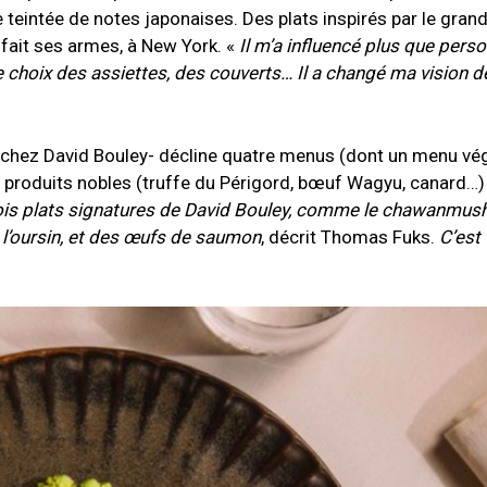
e teintée de notes japonaises. Des plats inspirés par le gran
fait ses armes, à New York. «
Il m’a influencé plus que perso
le choix des assiettes, des couverts… Il a changé ma vision d
é chez David Bouley- décline quatre menus (dont un menu vég
x produits nobles (truffe du Périgord, bœuf Wagyu, canard…)
ois plats signatures de David Bouley, comme le chawanmushi
e l’oursin, et des œufs de saumon
, décrit Thomas Fuks.
C’est 