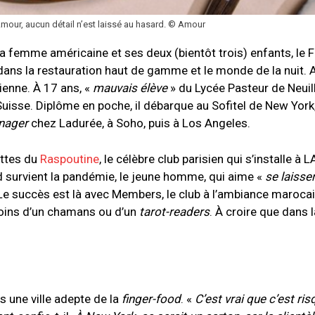
mour, aucun détail n’est laissé au hasard. © Amour
a femme américaine et ses deux (bientôt trois) enfants, le F
 dans la restauration haut de gamme et le monde de la nuit. 
sienne. À 17 ans, «
mauvais élève
» du Lycée Pasteur de Neuilly
 Suisse. Diplôme en poche, il débarque au Sofitel de New York
nager
chez Ladurée, à Soho, puis à Los Angeles.
ettes du
Raspoutine
, le célèbre club parisien qui s’installe à 
 survient la pandémie, le jeune homme, qui aime «
se laisse
Le succès est là avec Members, le club à l’ambiance marocai
 soins d’un chamans ou d’un
tarot-readers
. À croire que dans 
s une ville adepte de la
finger-food
. «
C’est vrai que c’est ris