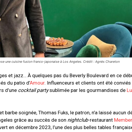
ose une cuisine fusion franco-japonaise à Los Angeles. Crédit : Agnès Chareton
ges et jazz… À quelques pas du Beverly Boulevard en ce déb
és du patio d’
Amour
. Influenceurs et clients ont été conviés
ors d’une
cocktail party
sublimée par les gourmandises de
Lu
 et barbe soignée, Thomas Fuks, le patron, n’a laissé aucun dé
Angeles grâce au succès de son
nightclub
-restaurant
Member
vert en décembre 2023, l’une des plus belles tables français