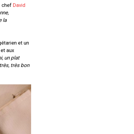
d chef
David
nne,
e la
étarien et un
 et aux
, un plat
très, très bon