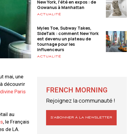
New York, l’été en expos : de
Gowanus à Manhattan
ACTUALITÉ
Myles Toe, Subway Takes,
SideTalk : comment New York
est devenu un plateau de
tournage pour les
influenceurs
ACTUALITÉ
ut mai, une
 à découvrir
FRENCH MORNING
divine Paris
Rejoignez la communauté !
tail au
S’ABONNER À LA NEWSLETTER
s
, le Français
es de LA.