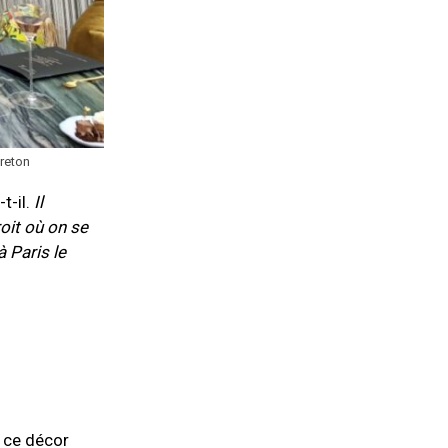
areton
-t-il.
Il
oit où on se
 Paris le
s ce décor