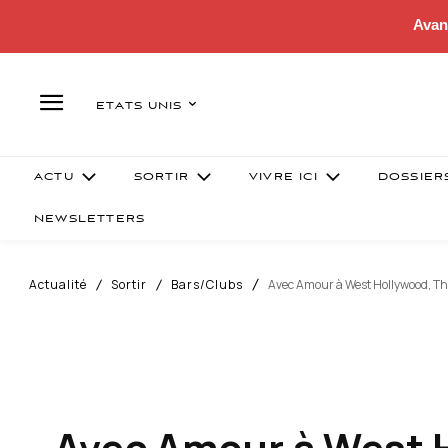
Avan
ETATS UNIS
ACTU
SORTIR
VIVRE ICI
DOSSIER
NEWSLETTERS
Actualité
Sortir
Bars/Clubs
Avec Amour à West Hollywood, Th
Avec Amour à West 