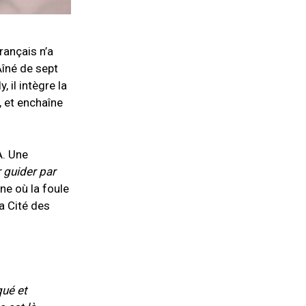
rançais n’a
Aîné de sept
, il intègre la
, et enchaîne
LA. Une
r guider par
ne où la foule
la Cité des
qué et