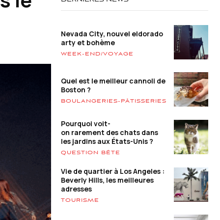
DERNIÈRES NEWS
Nevada City, nouvel eldorado
arty et bohème
WEEK-END/VOYAGE
Quel est le meilleur cannoli de
Boston ?
BOULANGERIES-PÂTISSERIES
Pourquoi voit-
on rarement des chats dans
les jardins aux États-Unis ?
QUESTION BÊTE
Vie de quartier à Los Angeles :
Beverly Hills, les meilleures
adresses
TOURISME