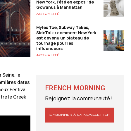
New York, l’été en expos : de
Gowanus à Manhattan
ACTUALITÉ
Myles Toe, Subway Takes,
SideTalk : comment New York
est devenu un plateau de
tournage pour les
influenceurs
ACTUALITÉ
 Seine, le
remières dates
FRENCH MORNING
eux Festival
fre le Greek
Rejoignez la communauté !
S’ABONNER À LA NEWSLETTER