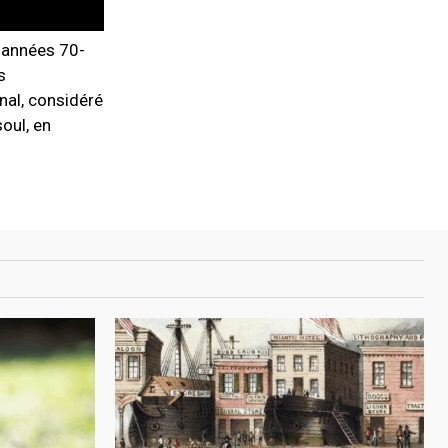
s années 70-
s
nal, considéré
oul, en