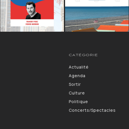
CATÉGORIE
Actualité
13264
Agenda
10130
Sortir
9309
Culture
7190
Politique
4105
Concerts/Spectacles
3578