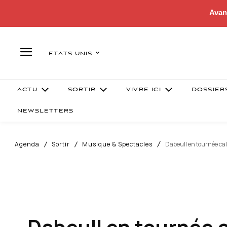
Avan
ETATS UNIS
ACTU
SORTIR
VIVRE ICI
DOSSIER
NEWSLETTERS
Agenda
Sortir
Musique & Spectacles
Dabeull en tournée cal
Dabeull en tournée c