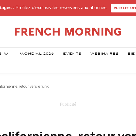
tages :
Profitez d'exclusivités réservées aux abonnés
VOIR LES OF
S
MONDIAL 2026
EVENTS
WEBINAIRES
BIE
ifornienne, retour vers le funk
alifornienne, retour ver