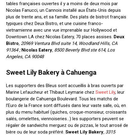
tables françaises ouvertes il y a moins de deux mois par
Nicolas Fanucci, un Cannois installé aux États-Unis depuis
plus de trente ans, et sa famille. Des plats de bistrot français
typiques chez Deux Bistro, et une cuisine franco-
vietnamienne avec une vue imprenable sur Hollywood et
Downtown LA chez Nicolas Eatery, 70 places assises.
Deux
Bistro
, 20969 Ventura Blvd suite 14, Woodland Hills, CA
91364 ;
Nicolas Eatery
, 8500 Beverly Blvd ste 614, Los
Angeles, CA 90048
Sweet Lily Bakery à Cahuenga
Les supporters des Bleus sont accueillis à bras ouverts par
Marine Lefaucheur et Thibaut Leymarie chez
Sweet Lily
, leur
boulangerie de Cahuenga Boulevard. Tous les matchs de
l’Euro de la France sont diffusés dans leur vaste salle, où, en
plus du menu habituel (quiches, croque-monsieur, croissants
salés, omelettes, viennoiseries…) les supporters peuvent se
régaler de sandwichs merguez ou de pizzas, le tout arrosé de
bière ou de leur soda préféré.
Sweet Lily Bakery
, 3315