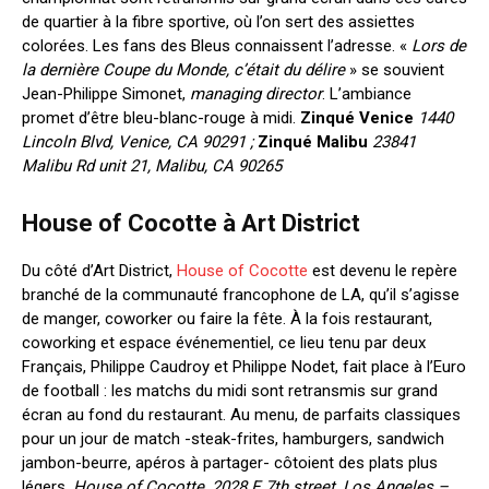
de quartier à la fibre sportive, où l’on sert des assiettes
colorées. Les fans des Bleus connaissent l’adresse.
«
Lors de
la dernière Coupe du Monde, c’était du délire
» se souvient
Jean-Philippe Simonet,
managing director
. L’ambiance
promet d’être bleu-blanc-rouge à midi.
Zinqué Venice
1440
Lincoln Blvd, Venice, CA 90291 ;
Zinqué Malibu
23841
Malibu Rd unit 21, Malibu, CA 90265
House of Cocotte à Art District
Du côté d’Art District,
House of Cocotte
est devenu le repère
branché de la communauté francophone de LA, qu’il s’agisse
de manger, coworker ou faire la fête. À la fois restaurant,
coworking et espace événementiel, ce lieu tenu par deux
Français, Philippe Caudroy et Philippe Nodet, fait place à l’Euro
de football : les matchs du midi sont retransmis sur grand
écran au fond du restaurant. Au menu, de parfaits classiques
pour un jour de match -steak-frites, hamburgers, sandwich
jambon-beurre, apéros à partager- côtoient des plats plus
légers.
House of Cocotte, 2028 E 7th street, Los Angeles –