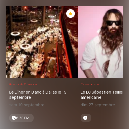
Food & Drinks
Concerts
Le Dîner en Blanc à Dallas le 19
Le DJ Sébastien Tellier e
septembre
américaine
sam 19 septembre
dim 27 septembre
6:30 PM -
-