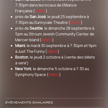
7:30pm dans les locaux de l’Alliance
Française (
billets
)
près de
San José
, le jeudi 25 septembre à
7:30pm au Sunnyvale Theatre (
billets
)
près de
Seattle
, le dimanche 28 septembre à
5pm au Stroum Jewish Community Center de
Mercer Island (
billets
)
Miami
, le mardi 30 septembre à 7:30pm et 9pm
à Just The Funny (
billets
)
Boston
, le jeudi 2 octobre à (vente des billets
à venir)
New York
, le dimanche 5 octobre à 7:30 au
Symphony Space (
billets
)
ÉVÈNEMENTS SIMILAIRES