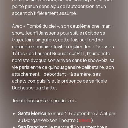
porté par un sens aigu de l’autodérision et un
accent ch’ti fièrement assumé.
Avec « Tombé du ciel », son deuxième one-man-
show, Jeanfi Janssens poursuit le récit de sa
trajectoire singulière, cette fois sur fond de
notoriété soudaine. Invité régulier des « Grosses
Têtes » de Laurent Ruquier sur RTL, l’humoriste
nordiste évoque son arrivée dans le show-biz, sa
vie parisienne de quinquagénaire célibataire, son
attachement – débordant – à sa mère, ses
achats compulsifs et la présence de sa fidèle
Duchesse, sa chatte.
Jeanfi Janssens se produira à :
Santa Monica
, le mardi 23 septembre à 7:30pm
au Morgan-Wixson Theatre (
billets
)
San Francisco
, le mercredi 24 septembre à