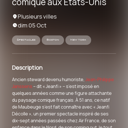
comique aux États-Unis
Plusieurs villes
dim 05 Oct
Spectacles
Boston
New York
Description
Ancien steward devenu humoriste,
Jean-Philippe
Janssens
– dit « Jeanfi » – s’est imposé en
quelques années comme une figure attachante
du paysage comique français. À 51 ans, ce natif
de Maubeuge s’est fait connaître avec « Jeanfi
Décolle », un premier spectacle inspiré de ses
dix-sept années passées chez Air France, de son
enfance dans le Nord, de son coming out, le tout