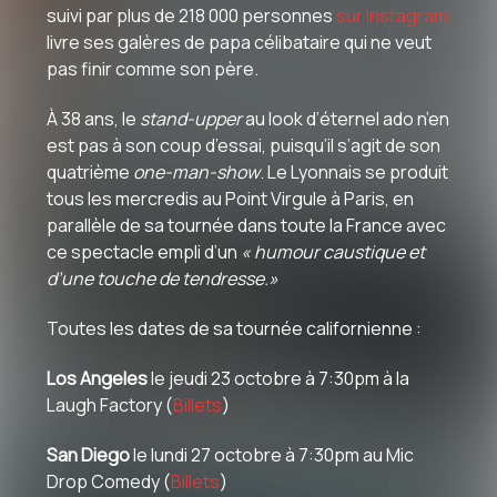
suivi par plus de 218 000 personnes
sur Instagram
livre ses galères de papa célibataire qui ne veut
pas finir comme son père.
À
38 ans, le
stand-upper
au look d’éternel ado n’en
est pas à son coup d’essai, puisqu’il s’agit de son
quatrième
one-man-show
. Le Lyonnais se produit
tous les mercredis au Point Virgule à Paris, en
parallèle de sa tournée dans toute la France avec
ce spectacle empli d’un
«
humour caustique et
d’une touche de tendresse.
»
Toutes les dates de sa tournée californienne :
Los Angeles
le jeudi 23 octobre à 7:30pm à la
Laugh Factory (
Billets
)
San Diego
le lundi 27 octobre à 7:30pm au Mic
Drop Comedy (
Billets
)