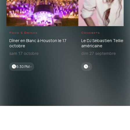
Food & Drinks
Concerts
Dîner en Blanc à Houston le 17
Le DJ Sébastien Tellier e
octobre
américaine
sam 17 octobre
dim 27 septembre
6:30 PM -
-