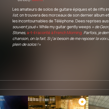
Les amateurs de solos de guitare épiques et de riffs ir
list
, on trouvera des morceaux de son dernier album 
les incontournables de Téléphone. Dees reprises auss
souvent joué
« While my guitar gently weeps
»
de Geor
Stones,
a-t-il raconté à French Morning.
Parfois, je dem
chanson, on la fait. Si j’ai besoin de me reposer la voix u
plein de solos !
»