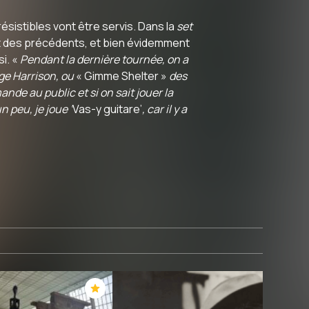
résistibles vont être servis. Dans la
set
et des précédents, et bien évidemment
i. «
Pendant la dernière tournée, on a
ge Harrison, ou
« Gimme Shelter »
des
ande au public et si on sait jouer la
n peu, je joue ‘
Vas-y guitare’
, car il y a