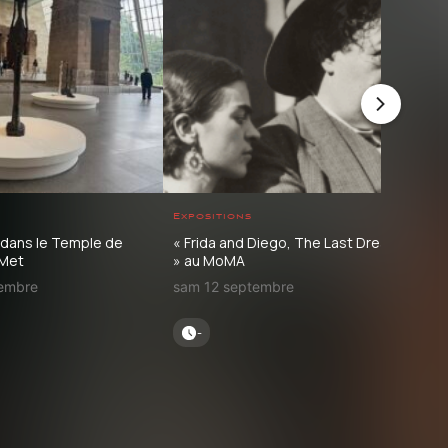
Expositions
Con
 dans le Temple de
« Frida and Diego, The Last Dream
Nino
 Met
» au MoMA
com
tembre
sam 12 septembre
mer
-