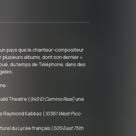
, un pays que le chanteur-compositeur
er plusieurs albums, dont son dernier «
nt joué, du temps de Téléphone, dans des
geles.
ne :
Guild Theatre (
949 El Camino Real)
une
re Raymond Kabbaz (
10361 West Pico
lturel du Lycée français (
505 East 75th