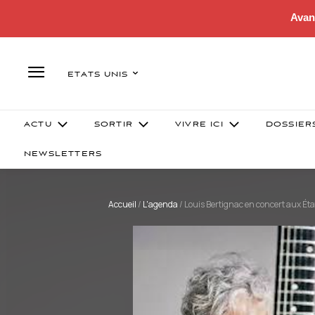
Avan
ETATS UNIS
ACTU
SORTIR
VIVRE ICI
DOSSIER
NEWSLETTERS
Accueil
/
L'agenda
/
Louis Bertignac en concert aux Ét