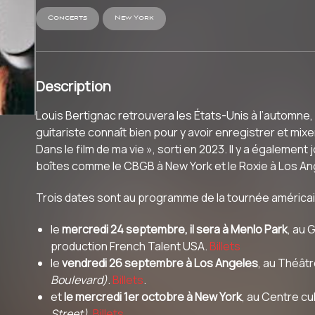
Concerts
New York
Description
Louis Bertignac retrouvera les États-Unis à l’automne
guitariste connaît bien pour y avoir enregistrer et mix
Dans le film de ma vie », sorti en 2023. Il y a égaleme
boîtes comme le CBGB à New York et le Roxie à Los An
Trois dates sont au programme de la tournée américai
le
mercredi 24 septembre, il sera à Menlo Park
, au 
production French Talent USA.
Billets
le
vendredi 26 septembre à Los Angeles
, au Théât
Boulevard)
.
Billets
.
et
le mercredi 1er octobre à New York
, au Centre cu
Street).
Billets
.