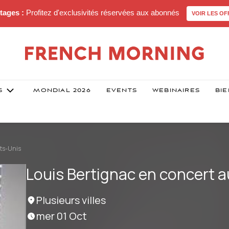
tages :
Profitez d'exclusivités réservées aux abonnés
VOIR LES OF
S
MONDIAL 2026
EVENTS
WEBINAIRES
BIE
ats-Unis
Louis Bertignac en concert 
Plusieurs villes
mer 01 Oct