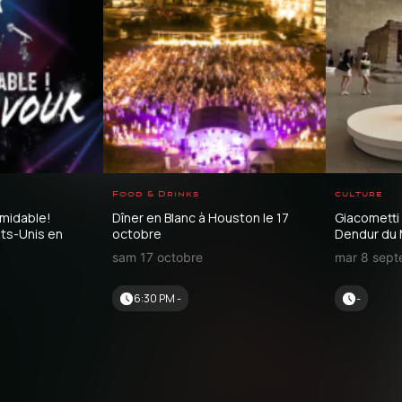
Food & Drinks
culture
rmidable!
Dîner en Blanc à Houston le 17
Giacometti
ats-Unis en
octobre
Dendur du
sam 17 octobre
mar 8 sep
6:30 PM -
-