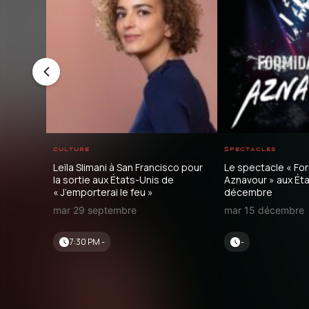
culture
Spectacles
Leïla Slimani à San Francisco pour
Le spectacle « Fo
la sortie aux États-Unis de
Aznavour » aux Ét
« J’emporterai le feu »
décembre
mar 29 septembre
mar 15 décembre
7:30 PM -
-