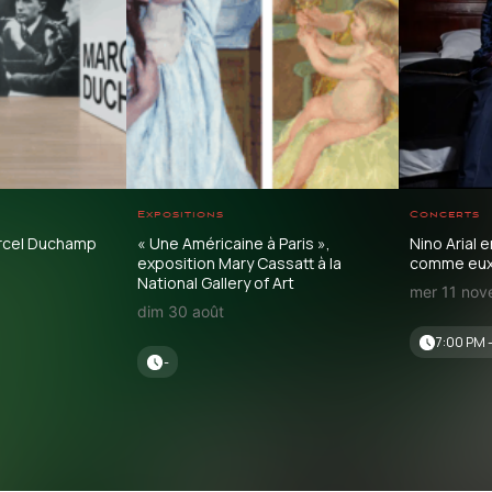
Expositions
Concerts
rcel Duchamp
« Une Américaine à Paris »,
Nino Arial 
exposition Mary Cassatt à la
comme eux 
National Gallery of Art
mer 11 no
dim 30 août
7:00 PM 
-