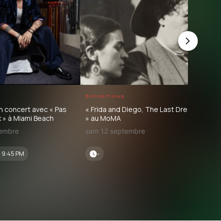
Expositions
Foo
en concert avec « Pas
« Frida and Diego, The Last Dream
Dîne
» à Miami Beach
» au MoMA
oct
vembre
sam 12 septembre
sam
- 9:45 PM
-