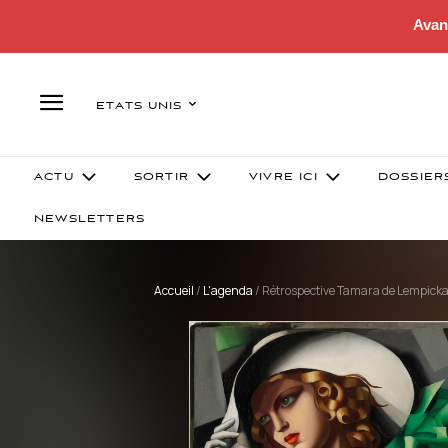
Avan
ETATS UNIS
ACTU
SORTIR
VIVRE ICI
DOSSIER
NEWSLETTERS
Accueil
/
L'agenda
/
Rétrospective Tamara de Lempicka 