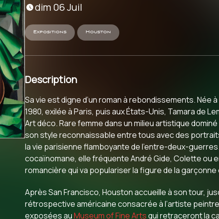
dim 06 Juil
Expositions
Houston
Description
Sa vie est digne d’un roman à rebondissements. Née à
1980, exilée à Paris, puis aux États-Unis, Tamara de 
Art déco. Rare femme dans un milieu artistique dominé
son style reconnaissable entre tous avec des portraits
la vie parisienne flamboyante de l’entre-deux-guerres
cocaïnomane, elle fréquente André Gide, Colette ou e
romancière qui va populariser la figure de la garçonne
Après San Francisco, Houston accueille à son tour, jusq
rétrospective américaine consacrée à l’artiste peintr
exposées au
Museum of Fine Arts
qui retraceront la 