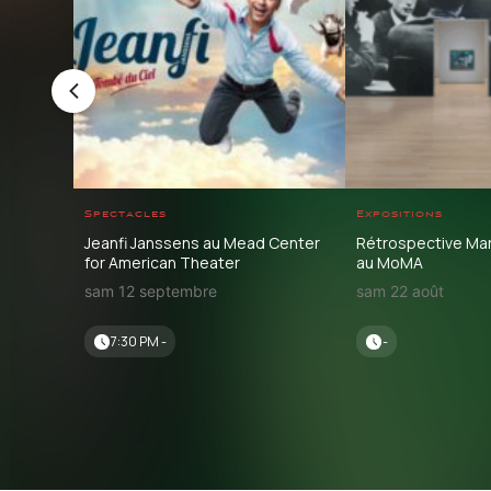
Spectacles
Expositions
Jeanfi Janssens au Mead Center
Rétrospective Ma
for American Theater
au MoMA
sam 12 septembre
sam 22 août
7:30 PM -
-