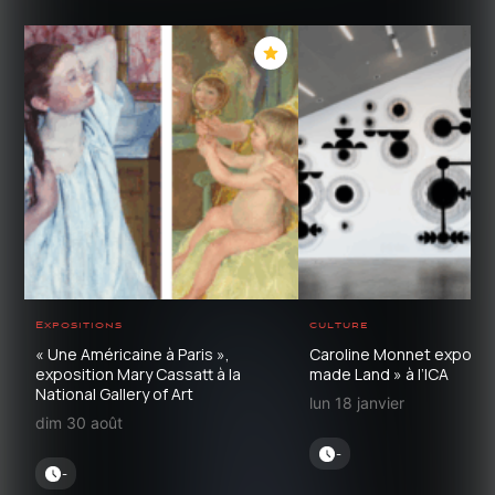
Expositions
culture
« Une Américaine à Paris »,
Caroline Monnet expose
exposition Mary Cassatt à la
made Land » à l’ICA
National Gallery of Art
lun 18 janvier
dim 30 août
-
-