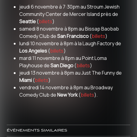
jeudi 6 novembre à 7:30pm au Stroum Jewish
Community Center de Mercer Island près de
Seattle
(
billets
)
samedi 8 novembre à 8pm au Bissap Baobab
Comedy Club de
San Francisco
(
billets
)
lundi 10 novembre à 8pm à la Laugh Factory de
Los Angeles
(
billets
)
mardi 11 novembre à 8pm au Point Loma
Playhouse de
San Diego
(
billets
)
jeudi 13 novembre à 8pm au Just The Funny de
Miami
(
billets
)
vendredi 14 novembre à 8pm au Broadway
Comedy Club de
New York
(
billets
).
ÉVÈNEMENTS SIMILAIRES