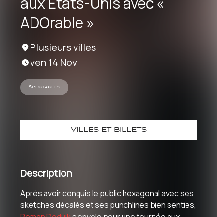
aux États-Unis avec «
ADOrable »
Plusieurs villes
ven 14 Nov
Spectacles
VILLES ET BILLETS
Description
Après avoir conquis le public hexagonal avec ses
sketches décalés et ses punchlines bien senties,
Roman Doduik
s’envole pour une tournée aux