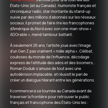
États-Unis (et au Canada). Humoriste français et
chroniqueur radio, star montante du stand-up
suivie par des millions d’abonnés sur les réseaux
sociaux, il promet de faire rire les francophones
d’Amérique du Nord avec son one-man-show «
ADOrable », mené tambour battant.
À seulement 26 ans, l’artiste joue avec l’image
d’un Gen Z pas vraiment « mâle alpha ». Célibat,
coulisses du monde de l’influence, décodage
express de l’attitude des ados et des boomers…
Roman Doduik s’amuse de tout avec une
autodérision implacable, et réussit le pari de
créer un dialogue hilarant entre les générations.
Il commencera sa tournée au Canada avant de
traverser la frontière pour retrouver le public
français et francophone des États-Unis les :