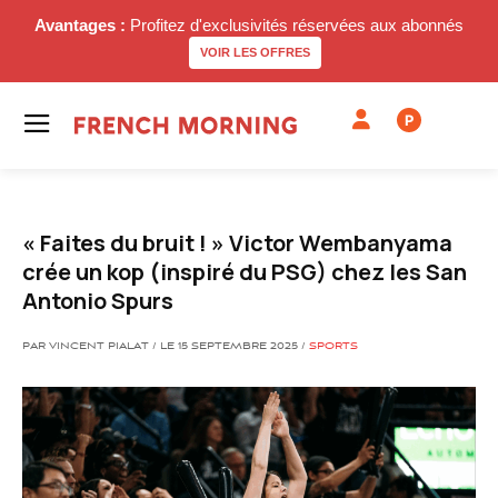
Avantages :
Profitez d'exclusivités réservées aux abonnés
VOIR LES OFFRES
P
« Faites du bruit ! » Victor Wembanyama
crée un kop (inspiré du PSG) chez les San
Antonio Spurs
PAR VINCENT PIALAT / LE 15 SEPTEMBRE 2025 /
SPORTS