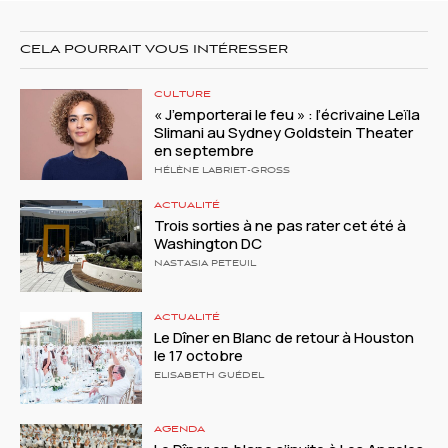
CELA POURRAIT VOUS INTÉRESSER
CULTURE
« J’emporterai le feu » : l’écrivaine Leïla
Slimani au Sydney Goldstein Theater
en septembre
HÉLÈNE LABRIET-GROSS
ACTUALITÉ
Trois sorties à ne pas rater cet été à
Washington DC
NASTASIA PETEUIL
ACTUALITÉ
Le Dîner en Blanc de retour à Houston
le 17 octobre
ELISABETH GUÉDEL
AGENDA