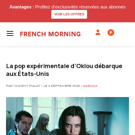
Avantages :
Profitez d'exclusivités réservées aux abonnés
VOIR LES OFFRES
P
La pop expérimentale d’Oklou débarque
aux États-Unis
PAR VINCENT PIALAT / LE 3 SEPTEMBRE 2025 /
AGENDA