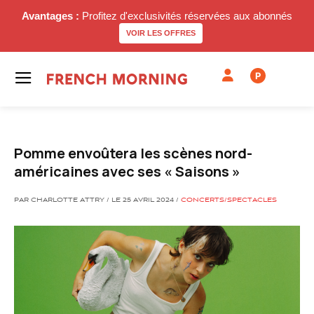
Avantages :
Profitez d'exclusivités réservées aux abonnés
VOIR LES OFFRES
P
Pomme envoûtera les scènes nord-
américaines avec ses « Saisons »
PAR CHARLOTTE ATTRY / LE 25 AVRIL 2024 /
CONCERTS/SPECTACLES