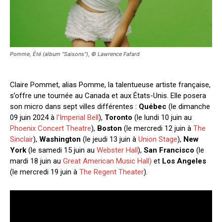
Pomme, Été (album "Saisons"), © Lawrence Fafard
Claire Pommet, alias Pomme, la talentueuse artiste française,
s’offre une tournée au Canada et aux États-Unis. Elle posera
son micro dans sept villes différentes :
Québec
(le dimanche
09 juin 2024 à
l’Imperial Bell
),
Toronto
(le lundi 10 juin au
Phoenix Concert Theatre
),
Boston
(le mercredi 12 juin à
The
Sinclair
),
Washington
(le jeudi 13 juin à
Union Stage
),
New
York
(le samedi 15 juin au
Webster Hall
),
San Francisco
(le
mardi 18 juin au
Great American Music Hall)
et
Los Angeles
(le mercredi 19 juin à
The Regent Theater
).