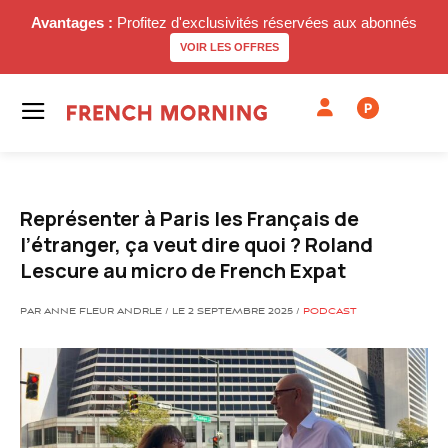
Avantages :
Profitez d'exclusivités réservées aux abonnés
VOIR LES OFFRES
P
Représenter à Paris les Français de
l’étranger, ça veut dire quoi ? Roland
Lescure au micro de French Expat
PAR ANNE FLEUR ANDRLE / LE 2 SEPTEMBRE 2025 /
PODCAST