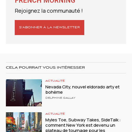
FRENCH MORNING
Rejoignez la communauté !
S’ABONNER À LA NEWSLETTER
CELA POURRAIT VOUS INTÉRESSER
ACTUALITÉ
Nevada City, nouvel eldorado arty et
bohème
DELPHINE GALLAY
ACTUALITÉ
Myles Toe, Subway Takes, SideTalk :
comment New York est devenu un
plateau de tournage pour les