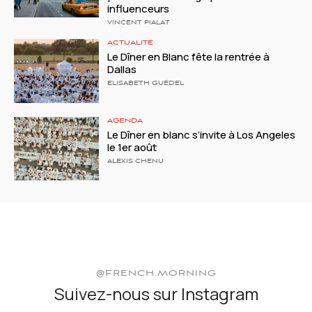
influenceurs
VINCENT PIALAT
ACTUALITÉ
Le Dîner en Blanc fête la rentrée à
Dallas
ELISABETH GUÉDEL
AGENDA
Le Dîner en blanc s’invite à Los Angeles
le 1er août
ALEXIS CHENU
@FRENCH.MORNING
Suivez-nous sur Instagram