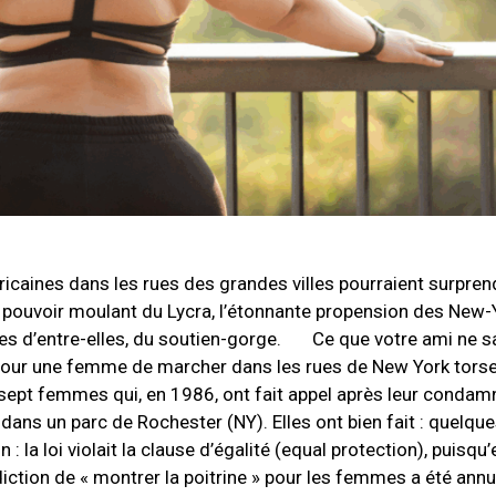
ricaines dans les rues des grandes villes pourraient surpren
ant pouvoir moulant du Lycra, l’étonnante propension des New
ines d’entre-elles, du soutien-gorge. Ce que votre ami ne sa
le pour une femme de marcher dans les rues de New York torse
x sept femmes qui, en 1986, ont fait appel après leur condam
p dans un parc de Rochester (NY). Elles ont bien fait : quelqu
 la loi violait la clause d’égalité (equal protection), puisqu’el
ction de « montrer la poitrine » pour les femmes a été annu