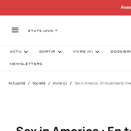
Avan
ETATS UNIS
ACTU
SORTIR
VIVRE ICI
DOSSIER
NEWSLETTERS
Actualité
Société
Vivre ici
Sex in America : En toute liberté, Fre
Sex in America : En t