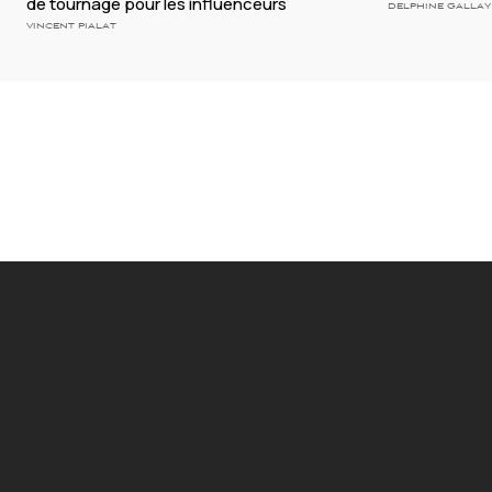
de tournage pour les influenceurs
DELPHINE GALLAY
VINCENT PIALAT