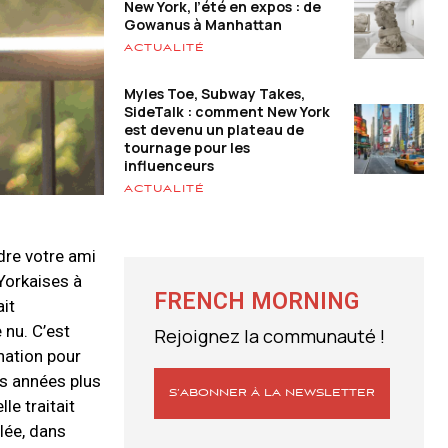
New York, l’été en expos : de
Gowanus à Manhattan
ACTUALITÉ
Myles Toe, Subway Takes,
SideTalk : comment New York
est devenu un plateau de
tournage pour les
influenceurs
ACTUALITÉ
dre votre ami
-Yorkaises à
FRENCH MORNING
it
 nu. C’est
Rejoignez la communauté !
nation pour
es années plus
S’ABONNER À LA NEWSLETTER
le traitait
lée, dans