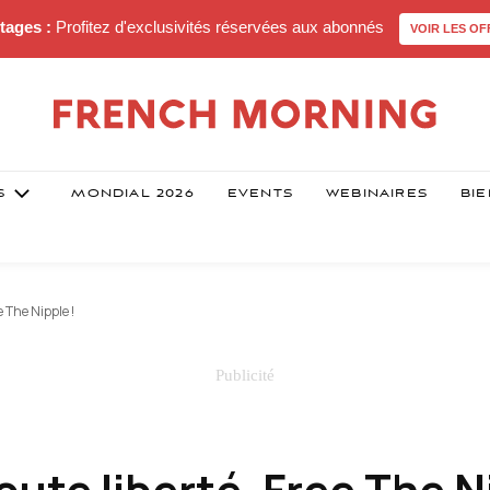
tages :
Profitez d'exclusivités réservées aux abonnés
VOIR LES OF
S
MONDIAL 2026
EVENTS
WEBINAIRES
BIE
e The Nipple !
oute liberté, Free The N