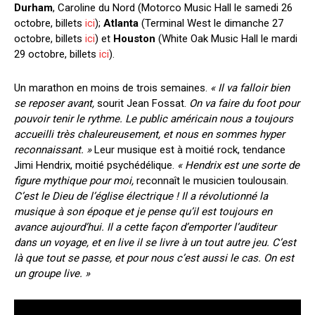
Durham
, Caroline du Nord (Motorco Music Hall le samedi 26
octobre, billets
ici
);
Atlanta
(Terminal West le dimanche 27
octobre, billets
ici
) et
Houston
(White Oak Music Hall le mardi
29 octobre, billets
ici
).
Un marathon en moins de trois semaines.
« Il va falloir bien
se reposer avant,
sourit Jean Fossat.
On va faire du foot pour
pouvoir tenir le rythme. Le public américain nous a toujours
accueilli très chaleureusement, et nous en sommes hyper
reconnaissant. »
Leur musique est à moitié rock, tendance
Jimi Hendrix, moitié psychédélique.
« Hendrix est une sorte de
figure mythique pour moi,
reconnaît le musicien toulousain.
C’est le Dieu de l’église électrique ! Il a révolutionné la
musique à son époque et je pense qu’il est toujours en
avance aujourd’hui. Il a cette façon d’emporter l’auditeur
dans un voyage, et en live il se livre à un tout autre jeu. C’est
là que tout se passe, et pour nous c’est aussi le cas. On est
un groupe live. »