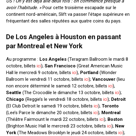
US ! On y est déjà allé deux fois : on commence presque à
avoir l’habitude. »
Pour cette troisième escapade sur le
continent nord-américain, Slift va passer l’étape supérieure en
fréquentant des salles réputées aux quatre coins du pays.
De Los Angeles à Houston en passant
par Montreal et New York
Au programme :
Los Angeles
(Teragram Ballroom le mardi 8
octobre, billets
ici
);
San Francisco
(Great American Music
Hall le mercredi 9 octobre, billets
ici
),
Portland
(Wonder
Ballroom le vendredi 11 octobre, billets
ici
);
Vancouver
(lieu
non encore déterminé le samedi 12 octobre, billets
ici
),
Seattle
(The Crocodile le dimanche 13 octobre, billets
ici
);
Chicago
(Reggie’s le vendredi 18 octobre, billets
ici
);
Detroit
(El Club Detroit le samedi 19 octobre, billets
ici
);
Toronto
(Lee’s Parce le dimanche 20 octobre, billets
ici
);
Montreal
(Théâtre Fairmount le mardi 22 octobre, billets
ici
);
Boston
(Brighton Music Hall le mercredi 23 octobre, billets
ici
);
New
York
(The Meadows Brooklyn le jeudi 24 octobre, billets
ici
);