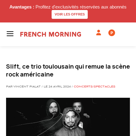
Avantages :
Profitez d'exclusivités réservées aux abonnés
VOIR LES OFFRES
P
Slift, ce trio toulousain qui remue la scène
rock américaine
PAR VINCENT PIALAT / LE 24 AVRIL 2024 /
CONCERTS/SPECTACLES