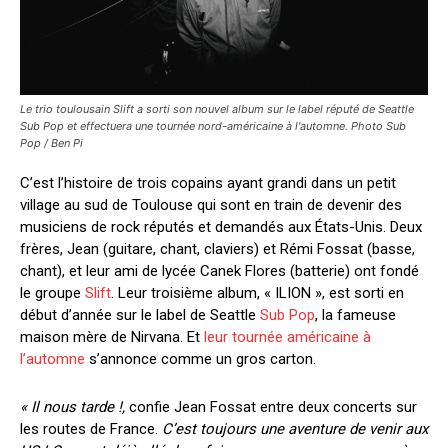
Le trio toulousain Slift a sorti son nouvel album sur le label réputé de Seattle
Sub Pop et effectuera une tournée nord-américaine à l'automne. Photo Sub
Pop / Ben Pi
C’est l’histoire de trois copains ayant grandi dans un petit
village au sud de Toulouse qui sont en train de devenir des
musiciens de rock réputés et demandés aux États-Unis. Deux
frères, Jean (guitare, chant, claviers) et Rémi Fossat (basse,
chant), et leur ami de lycée Canek Flores (batterie) ont fondé
le groupe
Slift
. Leur troisième album, « ILION », est sorti en
début d’année sur le label de Seattle
Sub Pop
, la fameuse
maison mère de Nirvana. Et
leur tournée américaine à
l’automne
s’annonce comme un gros carton.
« Il nous tarde !,
confie Jean Fossat entre deux concerts sur
les routes de France.
C’est toujours une aventure de venir aux