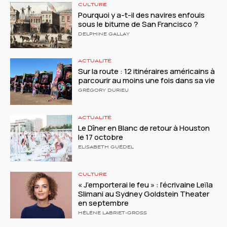
CULTURE
Pourquoi y a-t-il des navires enfouis
sous le bitume de San Francisco ?
DELPHINE GALLAY
ACTUALITÉ
Sur la route : 12 itinéraires américains à
parcourir au moins une fois dans sa vie
GRÉGORY DURIEU
ACTUALITÉ
Le Dîner en Blanc de retour à Houston
le 17 octobre
ELISABETH GUÉDEL
CULTURE
« J’emporterai le feu » : l’écrivaine Leïla
Slimani au Sydney Goldstein Theater
en septembre
HÉLÈNE LABRIET-GROSS