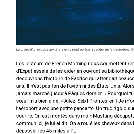
La visite d'un proche aux Etats-unis peut parfois susciter de la déception. 
Les lecteurs de French Morning nous soumettent régul
d'Expat essaie de les aider en ouvrant sa bibliothèq
découvrons l’histoire de Fabrice qui attendait beauco
ans. Il n’est pas fan de l’avion ni des États-Unis. Alo
jamais marché jusqu’à Pâques dernier. « Pourquoi tu n
sœur m’a bien aidé. « Allez, Seb ! Profites-en ! Je m’occ
l’aéroport avec une petite pancarte. Un truc rigolo sur
sourire. On est montés dans ma « Mustang décapotab
commun ici, je lui ai dit. On a roulé les cheveux dans l
dépasser les 45 miles à l’...