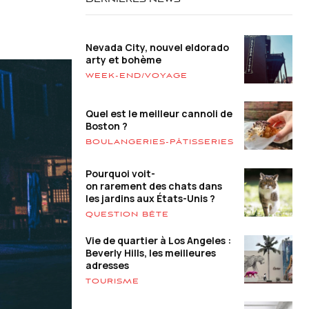
DERNIÈRES NEWS
Nevada City, nouvel eldorado
arty et bohème
WEEK-END/VOYAGE
Quel est le meilleur cannoli de
Boston ?
BOULANGERIES-PÂTISSERIES
Pourquoi voit-
on rarement des chats dans
les jardins aux États-Unis ?
QUESTION BÊTE
Vie de quartier à Los Angeles :
Beverly Hills, les meilleures
adresses
TOURISME