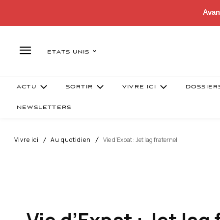
Avan
ETATS UNIS
ACTU
SORTIR
VIVRE ICI
DOSSIER
NEWSLETTERS
Vivre ici
Au quotidien
Vie d’Expat : Jet lag fraternel
Vie d’Expat : Jet lag 