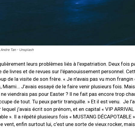
© Andre Tan - Unsplash
ièrement leurs problèmes liés à l'expatriation. Deux fois p
ue de livres et de revues sur l'épanouissement personnel. Ce
up de la visite de son frère. « Je n’avais pas vu mon frangin
rs, Miami… J’avais essayé de le faire venir plusieurs fois. Mais
e viendrais pas pour Easter ? Il ne fait pas encore trop chau
upe de tout. Tu peux partir tranquille. » Et il est venu. Je l’ai
 lequel j’avais écrit son prénom, et en capital « VIP ARRIVAL »
le ». Il a répété plusieurs fois « MUSTANG DÉCAPOTABLE ».
e vent, enfin surtout lui, c’est une sorte de vieux rocker, mai