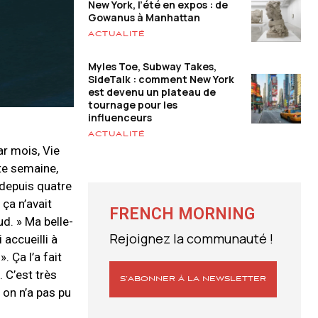
New York, l’été en expos : de
Gowanus à Manhattan
ACTUALITÉ
Myles Toe, Subway Takes,
SideTalk : comment New York
est devenu un plateau de
tournage pour les
influenceurs
ACTUALITÉ
ar mois, Vie
tte semaine,
 depuis quatre
 ça n’avait
FRENCH MORNING
d. » Ma belle-
Rejoignez la communauté !
 accueilli à
. Ça l’a fait
 C’est très
S’ABONNER À LA NEWSLETTER
s on n’a pas pu