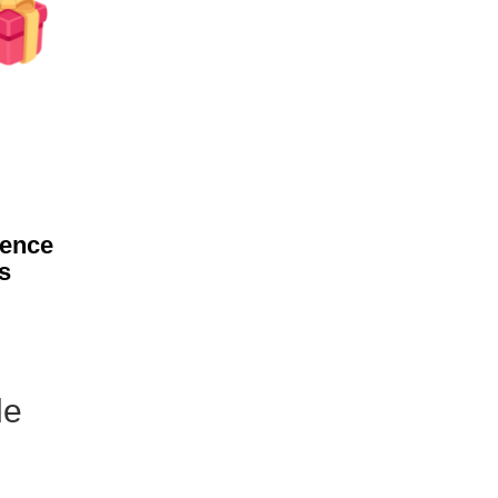
ience
és
de