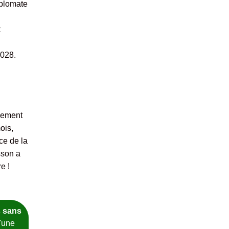
iplomate
t
2028.
llement
ois,
ce de la
sson a
e !
 sans
d'une