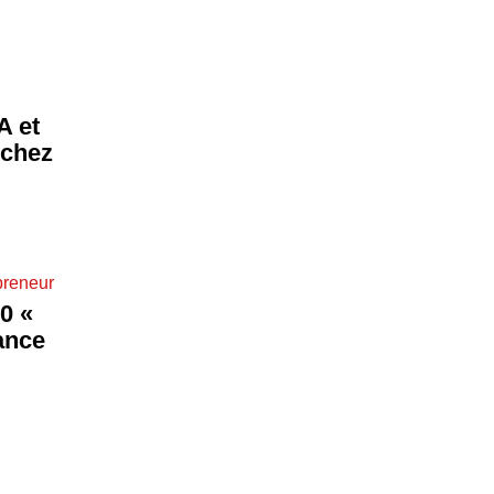
A et
 chez
preneur
0 «
ance