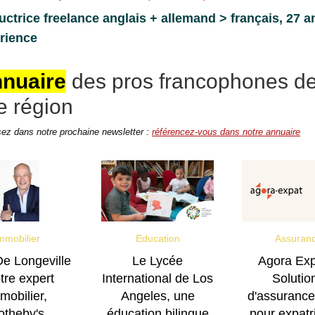
uctrice freelance anglais + allemand > français, 27 a
rience
nnuaire
des pros francophones d
e région
ez dans notre prochaine newsletter :
référencez-vous dans notre annuaire
mmobilier
Education
Assuran
e Longeville
Le Lycée
Agora Exp
otre expert
International de Los
Solutio
mobilier,
Angeles, une
d'assurance
otheby's
éducation bilingue
pour expatr