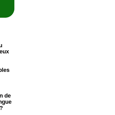
u
Jeux
bles
n de
ongue
 ?