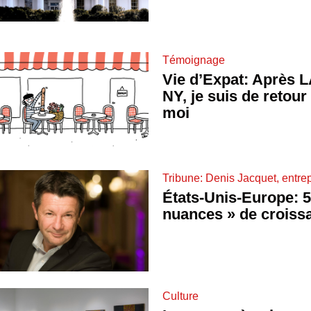
Témoignage
Vie d’Expat: Après L
NY, je suis de retour
moi
Tribune: Denis Jacquet, entre
États-Unis-Europe: 5
nuances » de croiss
Culture