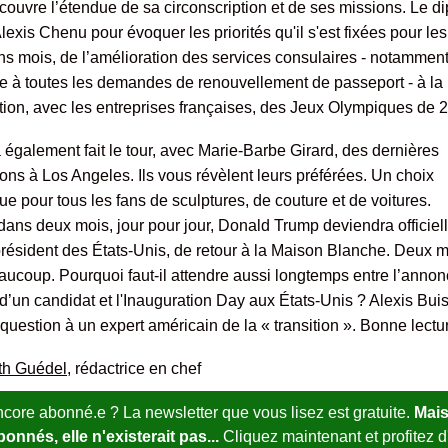
écouvre l’étendue de sa circonscription et de ses missions. Le d
lexis Chenu pour évoquer les priorités qu'il s'est fixées pour les
ns mois, de l’amélioration des services consulaires - notammen
e à toutes les demandes de renouvellement de passeport - à la
tion, avec les entreprises françaises, des Jeux Olympiques de 
 également fait le tour, avec Marie-Barbe Girard, des dernières
ons à Los Angeles. Ils vous révèlent leurs préférées. Un choix
ue pour tous les fans de sculptures, de couture et de voitures.
 dans deux mois, jour pour jour, Donald Trump deviendra officie
président des États-Unis, de retour à la Maison Blanche. Deux m
eaucoup. Pourquoi faut-il attendre aussi longtemps entre l’annon
 d’un candidat et l'Inauguration Day aux États-Unis ? Alexis Bui
question à un expert américain de la « transition ». Bonne lectur
th Guédel
, rédactrice en chef
core abonné.e ? La newsletter que vous lisez est gratuite.
Mais
onnés, elle n'existerait pas...
Cliquez maintenant et profitez 