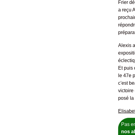
Frier d
a reçu A
prochai
répondr
prépara
Alexis a
expositi
éclectiq
Et puis
le 47e 
c'est b
victoire
posé la 
Elisabe
Pas en
nos ab