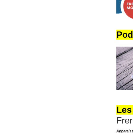
Pod
Les
Fre
Apparaiss