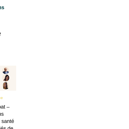
ns
e
ce
at –
ns
 santé
iés de