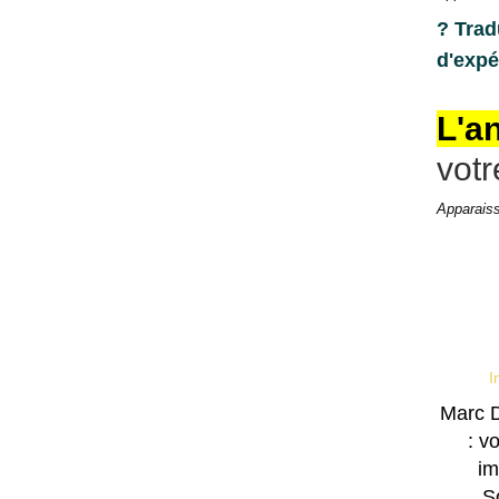
? Trad
d'expé
L'a
votr
Apparaiss
I
Marc D
: v
im
S