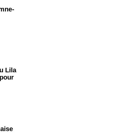
omne-
u Lila
 pour
çaise