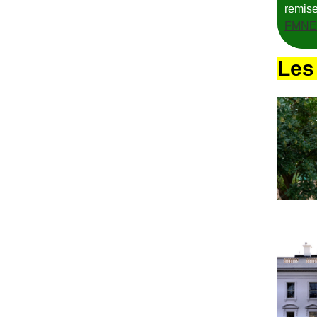
remise
FMNE
Les