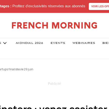
tages :
Profitez d'exclusivités réservées aux abonnés
VOIR LES OF
S
MONDIAL 2026
EVENTS
WEBINAIRES
BIE
rtups finalistes le 29 juin
nators : venez assister