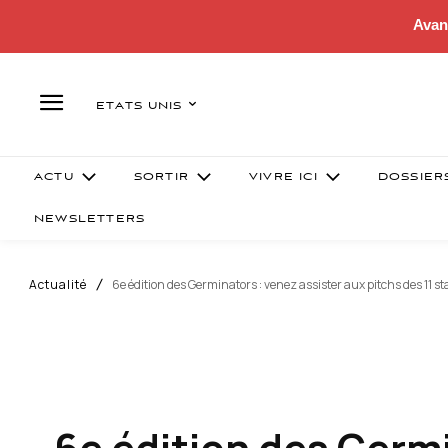
Avan
ETATS UNIS
ACTU
SORTIR
VIVRE ICI
DOSSIER
NEWSLETTERS
Actualité
6e édition des Germinators : venez assister aux pitchs des 11 sta
6e édition des Germi