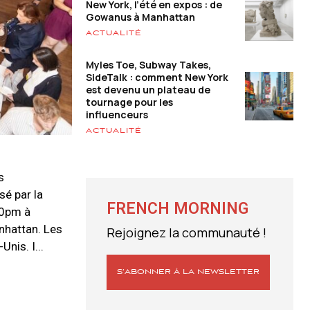
New York, l’été en expos : de
Gowanus à Manhattan
ACTUALITÉ
Myles Toe, Subway Takes,
SideTalk : comment New York
est devenu un plateau de
tournage pour les
influenceurs
ACTUALITÉ
s
sé par la
FRENCH MORNING
30pm à
nhattan. Les
Rejoignez la communauté !
nis. I...
S’ABONNER À LA NEWSLETTER