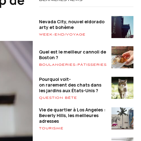
DERNIÈRES NEWS
Nevada City, nouvel eldorado
arty et bohème
WEEK-END/VOYAGE
Quel est le meilleur cannoli de
Boston ?
BOULANGERIES-PÂTISSERIES
Pourquoi voit-
on rarement des chats dans
les jardins aux États-Unis ?
QUESTION BÊTE
Vie de quartier à Los Angeles :
Beverly Hills, les meilleures
adresses
TOURISME