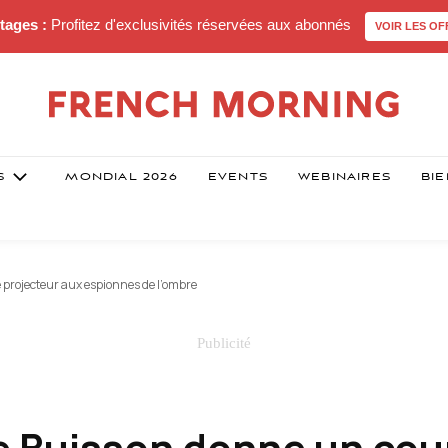
tages :
Profitez d'exclusivités réservées aux abonnés
VOIR LES OF
S
MONDIAL 2026
EVENTS
WEBINAIRES
BIE
projecteur aux espionnes de l’ombre
e Buisson donne un cou