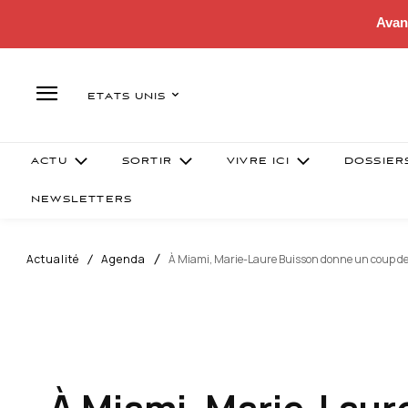
Avan
ETATS UNIS
ACTU
SORTIR
VIVRE ICI
DOSSIER
NEWSLETTERS
Actualité
Agenda
À Miami, Marie-Laure Buisson donne un coup de 
À Miami, Marie-Laur