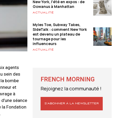
New York, l’été en expos : de
Gowanus à Manhattan
ACTUALITÉ
Myles Toe, Subway Takes,
SideTalk : comment New York
est devenu un plateau de
tournage pour les
influenceurs
ACTUALITÉ
 six agents
au sein des
FRENCH MORNING
e la bombe
onneur et
Rejoignez la communauté !
uvrage à
e d’une séance
S’ABONNER À LA NEWSLETTER
 la Fondation
.