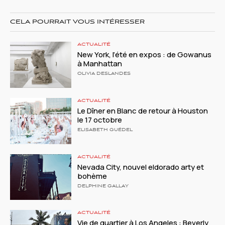
CELA POURRAIT VOUS INTÉRESSER
ACTUALITÉ
New York, l’été en expos : de Gowanus
à Manhattan
OLIVIA DESLANDES
ACTUALITÉ
Le Dîner en Blanc de retour à Houston
le 17 octobre
ELISABETH GUÉDEL
ACTUALITÉ
Nevada City, nouvel eldorado arty et
bohème
DELPHINE GALLAY
ACTUALITÉ
Vie de quartier à Los Angeles : Beverly