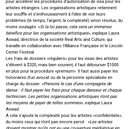
pour accélérer les procédures d’autorisation de visa pour les
artistes étrangers. Les organisations artistiques retiennent
leur souffle et s’enthousiasment à l’idée de voir leurs
problèmes (le temps, l’argent, la complexité) sinon résolus, du
moins soulagés. «
Si la loi passe, cela sera un immense
bénéfice pour les organisations artistiques
», explique Laura
Aswad, directrice de la société Real Arts and Culture, qui
travaille en collaboration avec l’Alliance Française et le Lincoln
Center Festival.
Les frais de dossiers «réguliers» pour les visas des artistes
s’élèvent à $320, mais bien souvent, il faut débourser $1000
en plus pour la procédure «premium». Il faut aussi payer les
honoraires d’un avocat ou de la personne spécialisée en
charge du dossier.
«Prenons le cas d’une compagnie de
danse : il faut payer les frais pour chaque danseur et chaque
technicien. Les petites organisations artistiques n’ont pas
les moyens de payer de telles sommes
», explique Laura
Aswad.
A cela s’ajoute la complexité pour les artistes «confidentiels»,
du moins ceux qui n’ont pas encore percé :
«Les artistes
doivent montrer qu’ils ont eu une couverture médiatique en