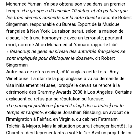
Mohamed Yamani n’a pas obtenu son visa dans un premier
temps.
«Le groupe a dû annuler 10 dates, et n’a pu faire que
les trois derniers concerts sur la côte Ouest
» raconte Robert
Singerman, responsable du Bureau Export de la Musique
française à New York. La raison serait, selon la maison de
disque, liée à une homonymie avec un terroriste, pourtant
mort, nommé Abou Mohamed al-Yamani, rapporte Libé.
« Beaucoup de gens au niveau des autorités françaises se
sont impliqués pour débloquer le dossier
», dit Robert
Singerman.
Autre cas de refus récent, côté anglais cette fois : Amy
Winehouse. La star de la pop anglaise a vu sa demande de
visa initialement refusée, lorsqu’elle devait se rendre à la
cérémonie des Grammy Awards 2008 à Los Angeles. Certains
expliquent ce refus par sa réputation sulfureuse.
«
Le principal problème [quand il s’agit des artistes] est le
temps et l’argent
», explique Jonathan Ginsburg, un avocat de
l’immigration à Fairfax, en Virginie, du cabinet Fettmann,
Tolchin & Majors. Mais la situation pourrait changer bientôt : la
Chambre des Représentants a voté le 1er Avril un projet de loi