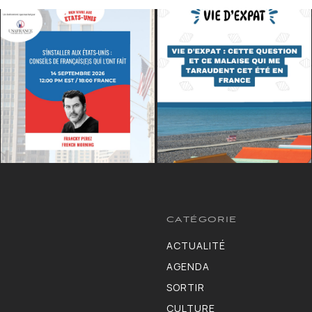
CATÉGORIE
ACTUALITÉ
13264
AGENDA
10130
SORTIR
9309
CULTURE
7190