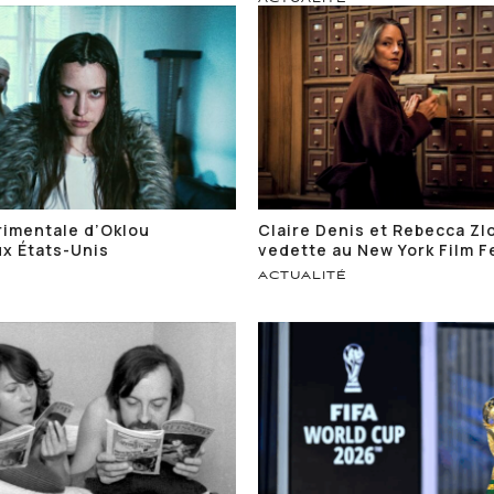
rimentale d’Oklou
Claire Denis et Rebecca Zl
x États-Unis
vedette au New York Film F
ACTUALITÉ