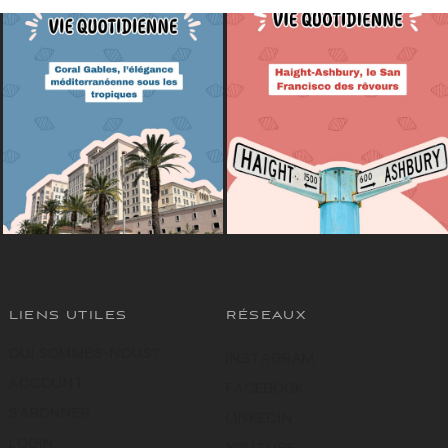
LIENS UTILES
RÉSEAUX
QUI SOMMES-NOUS?
INSTAGRAM
ACCOUNT
FACEBOOK
S’ABONNER
LINKEDIN
LOGIN
YOUTUBE