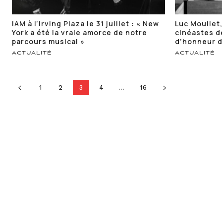
IAM à l’Irving Plaza le 31 juillet : « New
Luc Moullet,
York a été la vraie amorce de notre
cinéastes d
parcours musical »
d’honneur d
ACTUALITÉ
ACTUALITÉ
1
2
3
4
...
16