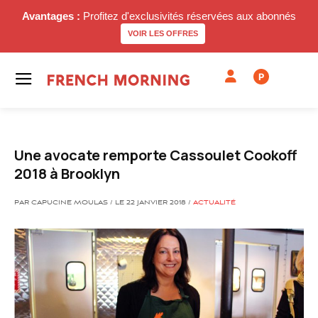
Avantages :
Profitez d'exclusivités réservées aux abonnés
VOIR LES OFFRES
P
Une avocate remporte Cassoulet Cookoff
2018 à Brooklyn
PAR CAPUCINE MOULAS / LE 22 JANVIER 2018 /
ACTUALITÉ