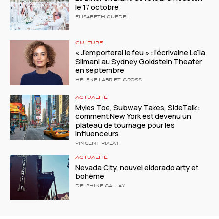
le 17 octobre
ELISABETH GUÉDEL
CULTURE
« J’emporterai le feu » : l’écrivaine Leïla
Slimani au Sydney Goldstein Theater
en septembre
HÉLÈNE LABRIET-GROSS
ACTUALITÉ
Myles Toe, Subway Takes, SideTalk :
comment New York est devenu un
plateau de tournage pour les
influenceurs
VINCENT PIALAT
ACTUALITÉ
Nevada City, nouvel eldorado arty et
bohème
DELPHINE GALLAY