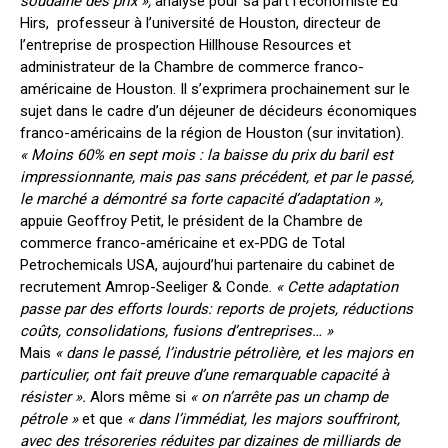
soudaine des prix »,
analyse pour sa part l’économiste Ed
Hirs, professeur à l’université de Houston, directeur de
l’entreprise de prospection Hillhouse Resources et
administrateur de la Chambre de commerce franco-
américaine de Houston. Il s’exprimera prochainement sur le
sujet dans le cadre d’un déjeuner de décideurs économiques
franco-américains de la région de Houston (sur invitation).
« Moins 60% en sept mois : la baisse du prix du baril est
impressionnante, mais pas sans précédent, et par le passé,
le marché a démontré sa forte capacité d’adaptation »,
appuie Geoffroy Petit, le président de la Chambre de
commerce franco-américaine et ex-PDG de Total
Petrochemicals USA, aujourd’hui partenaire du cabinet de
recrutement Amrop-Seeliger & Conde.
« Cette adaptation
passe par des efforts lourds: reports de projets, réductions
coûts, consolidations, fusions d’entreprises… »
Mais
« dans le passé, l’industrie pétrolière, et les majors en
particulier, ont fait preuve d’une remarquable capacité à
résister ».
Alors même si
« on n’arrête pas un champ de
pétrole »
et que
« dans l’immédiat, les majors souffriront,
avec des trésoreries réduites par dizaines de milliards de