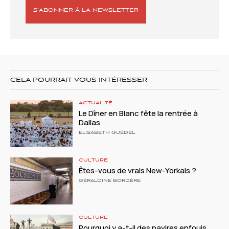
S’ABONNER À LA NEWSLETTER
CELA POURRAIT VOUS INTÉRESSER
ACTUALITÉ
Le Dîner en Blanc fête la rentrée à
Dallas
ELISABETH GUÉDEL
CULTURE
Êtes-vous de vrais New-Yorkais ?
GÉRALDINE BORDÈRE
CULTURE
Pourquoi y a-t-il des navires enfouis