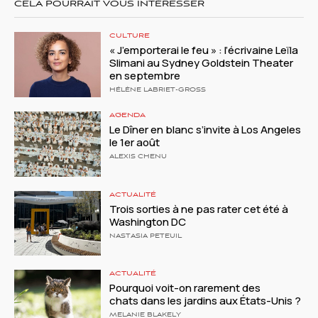
CELA POURRAIT VOUS INTÉRESSER
CULTURE
« J’emporterai le feu » : l’écrivaine Leïla
Slimani au Sydney Goldstein Theater
en septembre
HÉLÈNE LABRIET-GROSS
AGENDA
Le Dîner en blanc s’invite à Los Angeles
le 1er août
ALEXIS CHENU
ACTUALITÉ
Trois sorties à ne pas rater cet été à
Washington DC
NASTASIA PETEUIL
ACTUALITÉ
Pourquoi voit-on rarement des
chats dans les jardins aux États-Unis ?
MELANIE BLAKELY