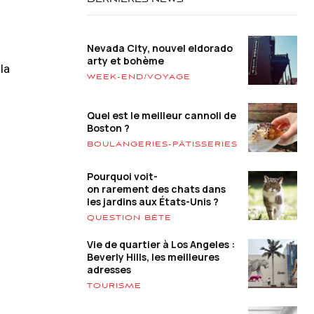
DERNIÈRES NEWS
Nevada City, nouvel eldorado
arty et bohème
la
WEEK-END/VOYAGE
Quel est le meilleur cannoli de
Boston ?
BOULANGERIES-PÂTISSERIES
Pourquoi voit-
on rarement des chats dans
les jardins aux États-Unis ?
QUESTION BÊTE
Vie de quartier à Los Angeles :
Beverly Hills, les meilleures
adresses
TOURISME