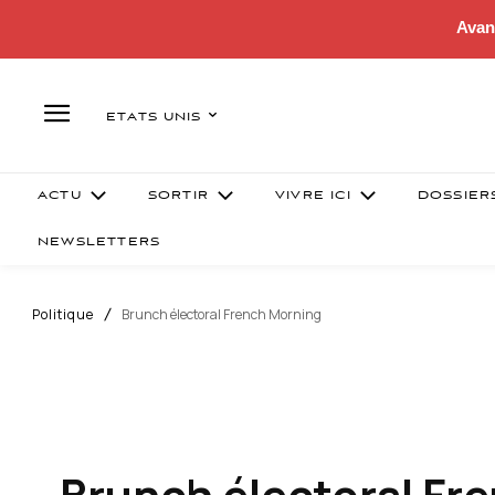
Avan
ETATS UNIS
ACTU
SORTIR
VIVRE ICI
DOSSIER
NEWSLETTERS
Politique
Brunch électoral French Morning
Brunch électoral Fr