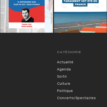
CATÉGORIE
Actualité
13264
Agenda
10130
Sortir
9309
Culture
7190
Politique
4105
Concerts/Spectacles
3578