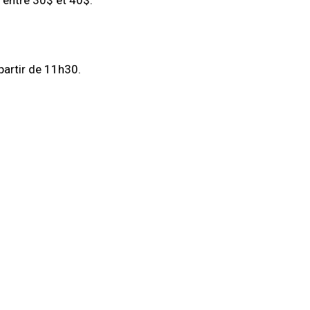
 entre 30$ et 40$.
 partir de 11h30.