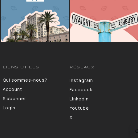
LIENS UTILES
RÉSEAUX
Qui sommes-nous?
Instagram
Account
Facebook
S’abonner
LinkedIn
Login
Youtube
X
C