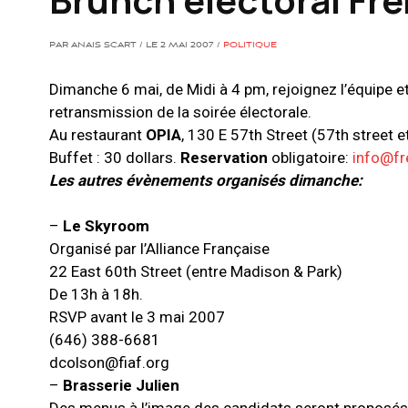
PAR ANAIS SCART / LE 2 MAI 2007 /
POLITIQUE
Dimanche 6 mai, de Midi à 4 pm, rejoignez l’équipe e
retransmission de la soirée électorale.
Au restaurant
OPIA
, 130 E 57th Street (57th street e
Buffet : 30 dollars.
Reservation
obligatoire:
info@f
Les autres évènements organisés dimanche:
–
Le Skyroom
Organisé par l’Alliance Française
22 East 60th Street (entre Madison & Park)
De 13h à 18h.
RSVP avant le 3 mai 2007
(646) 388-6681
dcolson@fiaf.org
–
Brasserie Julien