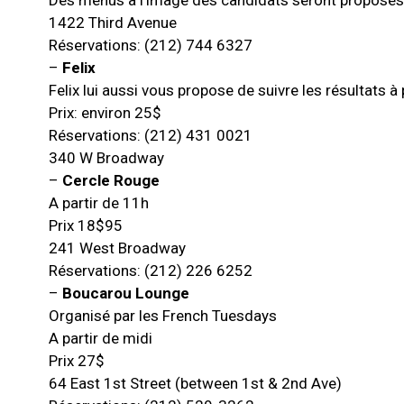
Des menus à l’image des candidats seront proposés
1422 Third Avenue
Réservations: (212) 744 6327
–
Felix
Felix lui aussi vous propose de suivre les résultats à
Prix: environ 25$
Réservations: (212) 431 0021
340 W Broadway
–
Cercle Rouge
A partir de 11h
Prix 18$95
241 West Broadway
Réservations: (212) 226 6252
–
Boucarou Lounge
Organisé par les French Tuesdays
A partir de midi
Prix 27$
64 East 1st Street (between 1st & 2nd Ave)