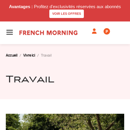
Avantages :
Profitez d'exclusivités réservées aux abonnés
VOIR LES OFFRES
P
Accueil
Vivre ici
Travail
Travail