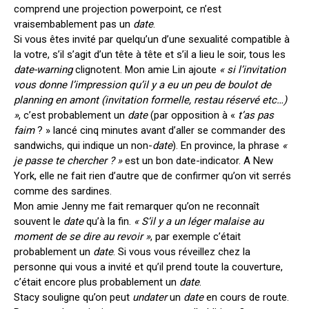
comprend une projection powerpoint, ce n’est
vraisembablement pas un
date
.
Si vous êtes invité par quelqu’un d’une sexualité compatible à
la votre, s’il s’agit d’un tête à tête et s’il a lieu le soir, tous les
date-warning
clignotent. Mon amie Lin ajoute
« si l’invitation
vous donne l’impression qu’il y a eu un peu de boulot de
planning en amont (invitation formelle, restau réservé etc…)
»
, c’est probablement un
date
(par opposition à «
t’as pas
faim
? » lancé cinq minutes avant d’aller se commander des
sandwichs, qui indique un non-
date
). En province, la phrase
«
je passe te chercher ? »
est un bon date-indicator. A New
York, elle ne fait rien d’autre que de confirmer qu’on vit serrés
comme des sardines.
Mon amie Jenny me fait remarquer qu’on ne reconnaît
souvent le
date
qu’à la fin.
« S’il y a un léger malaise au
moment de se dire au revoir »
, par exemple c’était
probablement un
date
. Si vous vous réveillez chez la
personne qui vous a invité et qu’il prend toute la couverture,
c’était encore plus probablement un
date
.
Stacy souligne qu’on peut
undater
un
date
en cours de route.