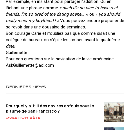
Par exemple, en insistant pour partager l’addition. Ou en
lâchant une phrase comme
« aaah it’s so nice to have real
friends, I’m so tired of the dating scene… »
, ou
« you should
really meet my boyfriend ! »
Vous pouvez encore proposer de
se revoir dans une douzaine de semaines.
Bon courage Carie et n’oubliez pas que comme disait une
collègue de bureau, on s’épile les jambes avant le quatrième
date
.
Guillemette
Pour vos questions sur la navigation de la vie américaine,
AskGuillemette@aol.com
DERNIÈRES NEWS
Pourquoi y a-t-il des navires enfouis sous le
bitume de San Francisco ?
QUESTION BÊTE