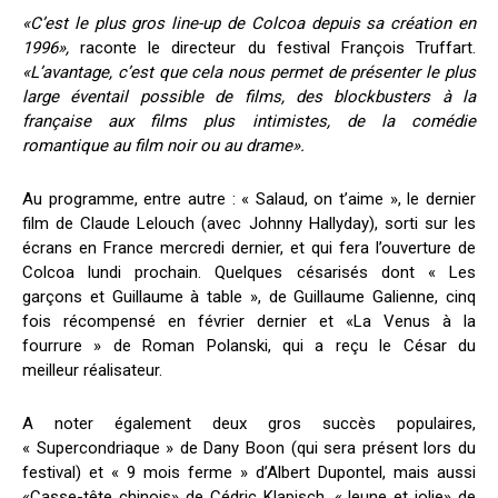
«C’est le plus gros line-up de Colcoa depuis sa création en
1996»,
raconte le directeur du festival François Truffart.
«L’avantage, c’est que cela nous permet de présenter le plus
large éventail possible de films, des blockbusters à la
française aux films plus intimistes, de la comédie
romantique au film noir ou au drame».
Au programme, entre autre : « Salaud, on t’aime », le dernier
film de Claude Lelouch (avec Johnny Hallyday), sorti sur les
écrans en France mercredi dernier, et qui fera l’ouverture de
Colcoa lundi prochain. Quelques césarisés dont « Les
garçons et Guillaume à table », de Guillaume Galienne, cinq
fois récompensé en février dernier et «La Venus à la
fourrure » de Roman Polanski, qui a reçu le César du
meilleur réalisateur.
A noter également deux gros succès populaires,
« Supercondriaque » de Dany Boon (qui sera présent lors du
festival) et « 9 mois ferme » d’Albert Dupontel, mais aussi
«Casse-tête chinois» de Cédric Klapisch, «Jeune et jolie» de