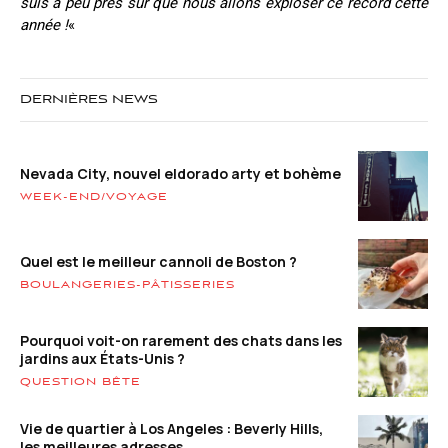
suis à peu près sûr que nous allons exploser ce record cette
année !
«
DERNIÈRES NEWS
Nevada City, nouvel eldorado arty et bohème
WEEK-END/VOYAGE
Quel est le meilleur cannoli de Boston ?
BOULANGERIES-PÂTISSERIES
Pourquoi voit-on rarement des chats dans les
jardins aux États-Unis ?
QUESTION BÊTE
Vie de quartier à Los Angeles : Beverly Hills,
les meilleures adresses