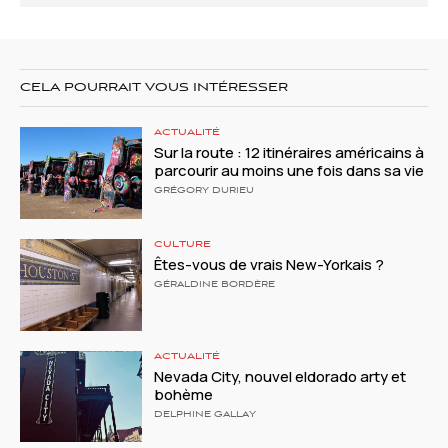
CELA POURRAIT VOUS INTÉRESSER
ACTUALITÉ
Sur la route : 12 itinéraires américains à
parcourir au moins une fois dans sa vie
GRÉGORY DURIEU
CULTURE
Êtes-vous de vrais New-Yorkais ?
GÉRALDINE BORDÈRE
ACTUALITÉ
Nevada City, nouvel eldorado arty et
bohème
DELPHINE GALLAY