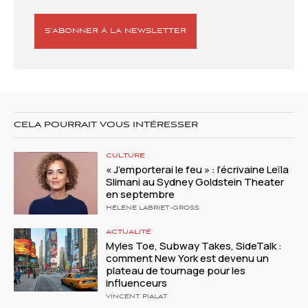
S’ABONNER À LA NEWSLETTER
CELA POURRAIT VOUS INTÉRESSER
CULTURE
« J’emporterai le feu » : l’écrivaine Leïla
Slimani au Sydney Goldstein Theater
en septembre
HÉLÈNE LABRIET-GROSS
ACTUALITÉ
Myles Toe, Subway Takes, SideTalk :
comment New York est devenu un
plateau de tournage pour les
influenceurs
VINCENT PIALAT