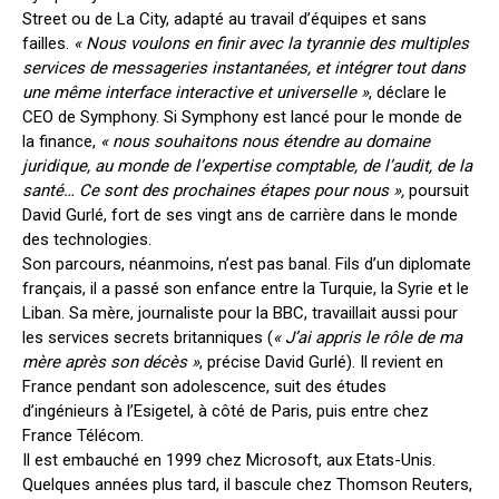
Street ou de La City, adapté au travail d’équipes et sans
failles.
« Nous voulons en finir avec la tyrannie des multiples
services de messageries instantanées, et intégrer tout dans
une même interface interactive et universelle »
, déclare le
CEO de Symphony. Si Symphony est lancé pour le monde de
la finance,
« nous souhaitons nous étendre au domaine
juridique, au monde de l’expertise comptable, de l’audit, de la
santé… Ce sont des prochaines étapes pour nous »,
poursuit
David Gurlé, fort de ses vingt ans de carrière dans le monde
des technologies.
Son parcours, néanmoins, n’est pas banal. Fils d’un diplomate
français, il a passé son enfance entre la Turquie, la Syrie et le
Liban. Sa mère, journaliste pour la BBC, travaillait aussi pour
les services secrets britanniques (
« J’ai appris le rôle de ma
mère après son décès »
, précise David Gurlé). Il revient en
France pendant son adolescence, suit des études
d’ingénieurs à l’Esigetel, à côté de Paris, puis entre chez
France Télécom.
Il est embauché en 1999 chez Microsoft, aux Etats-Unis.
Quelques années plus tard, il bascule chez Thomson Reuters,