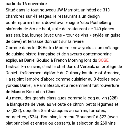
partir du 16 novembre.
Situé dans le tout nouveau JW Marriott, un hôtel de 313
chambres sur 41 étages, le restaurant a un design
contemporain très « downtown » signé Yabu Pushelberg :
plafonds de 5m de haut, salle de restaurant de 140 places
assises, bar, lounge (avec une « tour de vins » stylée en guise
de cave) et terrasse donnant sur la rivière.
Comme dans le DB Bistro Moderne new-yorkais, un mélange
de cuisine bistro française et de saveurs contemporaine,
expliquait Daniel Boulud à French Morning lors du
SOBE
festival. En cuisine, c’est le chef Jarrod Verbiak, un protégé de
Daniel : fraîchement diplômé du Culinary Institute of America,
il a rejoint l’empire d’abord comme cuisinier au 3 étoiles new-
yorkais Daniel, à Palm Beach, et a récemment fait l’ouverture
de Maison Boulud en Chine.
Au menu, des grands classiques comme le coq au vin ($28),
la blanquette de veau au velouté de citron, petits légumes et
riz ($32), coquilles Saint-Jacques au safran, tomates,
courgettes, ($24). Bon plan, le menu “Bouchon” à $22 (avec
plat principal et entrée ou dessert), la sélection de 260 vins