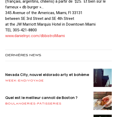
(français, argentins, chiliens) à partir de $25. Et bien sûr le
fameux « db burger »…
345 Avenue of the Americas, Miami, Fl 33131
between SE 3rd Street and SE 4th Street
at the JW Marriott Marquis Hotel in Downtown Miami
TEL 305-421-8800
www.danielnyc.com/dbbistroMiami
DERNIÈRES NEWS
Nevada City, nouvel eldorado arty et bohème
WEEK-END/VOYAGE
Quel est le meilleur cannoli de Boston ?
BOULANGERIES-PÂTISSERIES