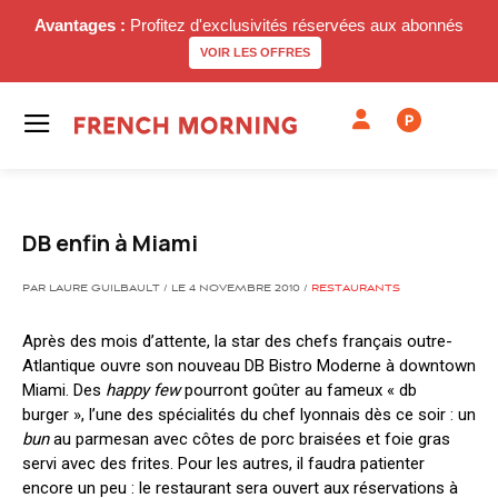
Avantages :
Profitez d'exclusivités réservées aux abonnés
VOIR LES OFFRES
P
DB enfin à Miami
PAR LAURE GUILBAULT / LE 4 NOVEMBRE 2010 /
RESTAURANTS
Après des mois d’attente, la star des chefs français outre-
Atlantique ouvre son nouveau DB Bistro Moderne à downtown
Miami. Des
happy few
pourront goûter au fameux « db
burger », l’une des spécialités du chef lyonnais dès ce soir : un
bun
au parmesan avec côtes de porc braisées et foie gras
servi avec des frites. Pour les autres, il faudra patienter
encore un peu : le restaurant sera ouvert aux réservations à