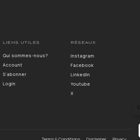
LIENS UTILES
RÉSEAUX
Qui sommes-nous?
Instagram
Account
Facebook
S’abonner
LinkedIn
Login
Youtube
X
C
Terms & Conditions
Disclaimer
Privacy