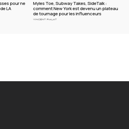
esses pour ne
Myles Toe, Subway Takes, SideTalk :
 de LA
comment New York est devenu un plateau
de tournage pour les influenceurs
VINCENT PIALAT