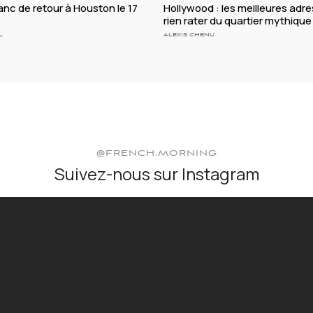
lanc de retour à Houston le 17
Hollywood : les meilleures adr
rien rater du quartier mythique
L
ALEXIS CHENU
@FRENCH.MORNING
Suivez-nous sur Instagram