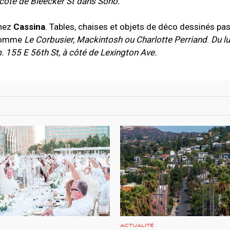
ôté de Bleecker St dans Soho.
chez
Cassina
. Tables, chaises et objets de déco dessinés pas
 comme
Le Corbusier, Mackintosh ou Charlotte Perriand
.
Du l
155 E 56th St, à côté de Lexington Ave.
ACTUALITÉ