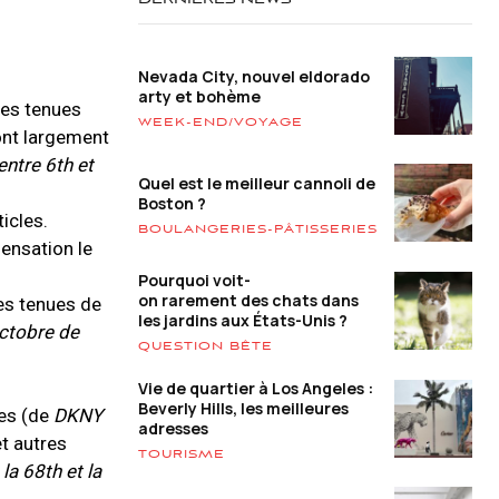
DERNIÈRES NEWS
Nevada City, nouvel eldorado
arty et bohème
des tenues
WEEK-END/VOYAGE
ont largement
ntre 6th et
Quel est le meilleur cannoli de
Boston ?
icles.
BOULANGERIES-PÂTISSERIES
sensation le
Pourquoi voit-
on rarement des chats dans
ses tenues de
les jardins aux États-Unis ?
octobre de
QUESTION BÊTE
Vie de quartier à Los Angeles :
Beverly Hills, les meilleures
es (de
DKNY
adresses
et autres
TOURISME
a 68th et la