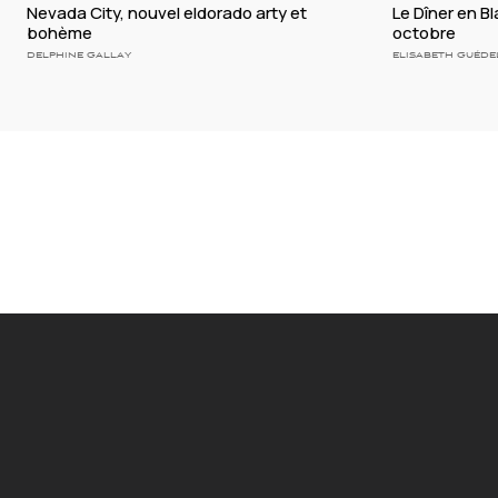
Nevada City, nouvel eldorado arty et
Le Dîner en B
bohème
octobre
DELPHINE GALLAY
ELISABETH GUÉDE