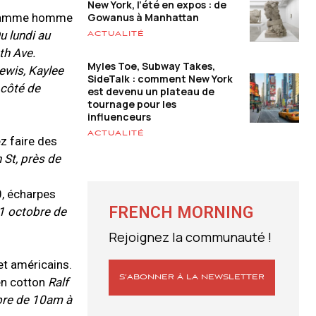
New York, l’été en expos : de
Gowanus à Manhattan
a gamme homme
u lundi au
ACTUALITÉ
th Ave.
Myles Toe, Subway Takes,
Lewis, Kaylee
SideTalk : comment New York
 côté de
est devenu un plateau de
tournage pour les
influenceurs
ACTUALITÉ
z faire des
St, près de
0, écharpes
FRENCH MORNING
1 octobre de
Rejoignez la communauté !
et américains.
S’ABONNER À LA NEWSLETTER
en cotton
Ralf
bre de 10am à