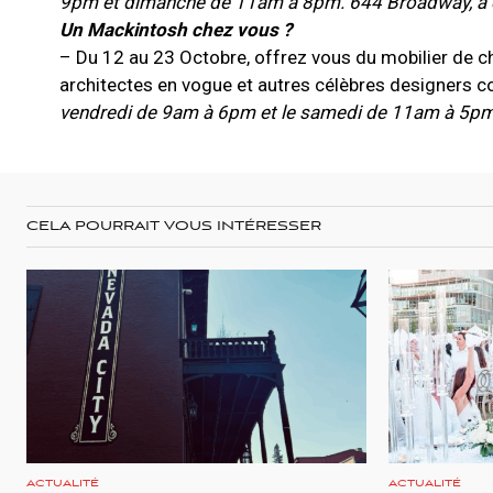
9pm et dimanche de 11am à 8pm. 644 Broadway, à c
Un Mackintosh chez vous ?
– Du 12 au 23 Octobre, offrez vous du mobilier de 
architectes en vogue et autres célèbres designers
vendredi de 9am à 6pm et le samedi de 11am à 5pm. 
CELA POURRAIT VOUS INTÉRESSER
ACTUALITÉ
ACTUALITÉ