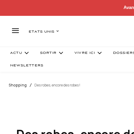
Avan
ETATS UNIS
ACTU
SORTIR
VIVRE ICI
DOSSIER
NEWSLETTERS
Shopping
Des robes, encore des robes !
Des robes, encore de