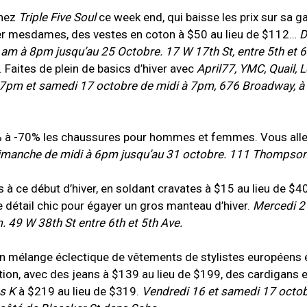
chez
Triple Five Soul
ce week end, qui baisse les prix sur s
ver mesdames, des vestes en coton à $50 au lieu de $112…
D
m à 8pm jusqu’au 25 Octobre. 17 W 17th St, entre 5th et 6
 Faites de plein de basics d’hiver avec
April77, YMC, Quail, 
7pm et samedi 17 octobre de midi à 7pm, 676 Broadway, à
 à -70% les chaussures pour hommes et femmes. Vous alle
imanche de midi à 6pm jusqu’au 31 octobre. 111 Thompson 
 à ce début d’hiver, en soldant cravates à $15 au lieu de $4
Le détail chic pour égayer un gros manteau d’hiver.
Mercedi 2
 49 W 38th St entre 6th et 5th Ave.
n mélange éclectique de vêtements de stylistes européens 
tion, avec des jeans à $139 au lieu de $199, des cardigans 
s K
à $219 au lieu de $319.
Vendredi 16 et samedi 17 octo