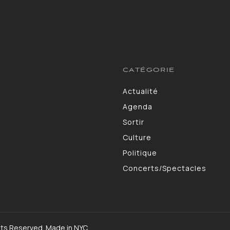
CATÉGORIE
Actualité
13264
Agenda
10130
Sortir
9309
Culture
7190
Politique
4105
Concerts/Spectacles
3578
hts Reserved. Made in NYC.