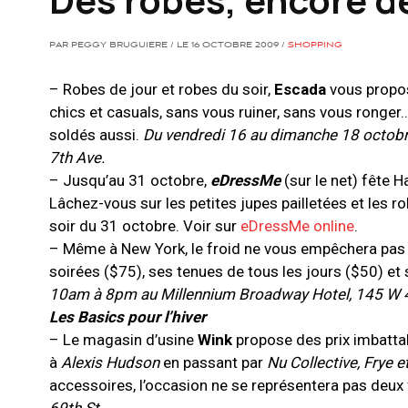
PAR PEGGY BRUGUIERE / LE 16 OCTOBRE 2009 /
SHOPPING
– Robes de jour et robes du soir,
Escada
vous propos
chics et casuals, sans vous ruiner, sans vous ronge
soldés aussi.
Du vendredi 16 au dimanche 18 octobre
7th Ave.
– Jusqu’au 31 octobre,
eDressMe
(sur le net) fête 
Lâchez-vous sur les petites jupes pailletées et les r
soir du 31 octobre. Voir sur
eDressMe online
.
– Même à New York, le froid ne vous empêchera pas 
soirées ($75), ses tenues de tous les jours ($50) et
10am à 8pm au Millennium Broadway Hotel, 145 W 44
Les Basics pour l’hiver
– Le magasin d’usine
Wink
propose des prix imbatta
à
Alexis Hudson
en passant par
Nu Collective, Frye 
accessoires, l’occasion ne se représentera pas deux 