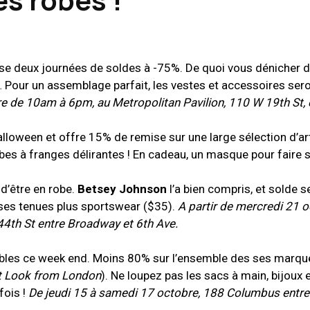
e deux journées de soldes à -75%. De quoi vous dénicher 
r… Pour un assemblage parfait, les vestes et accessoires ser
 de 10am à 6pm, au Metropolitan Pavilion, 110 W 19th St, e
Halloween et offre 15% de remise sur une large sélection d’art
obes à franges délirantes ! En cadeau, un masque pour faire 
d’être en robe.
Betsey Johnson
l’a bien compris, et solde 
 ses tenues plus sportswear ($35).
A partir de mercredi 21 
th St entre Broadway et 6th Ave.
bles ce week end. Moins 80% sur l’ensemble des ses marqu
et Look from London
). Ne loupez pas les sacs à main, bijoux 
fois !
De jeudi 15 à samedi 17 octobre, 188 Columbus entre l