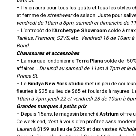
69th St.
– Il y en aura pour tous les goûts et tous les styles 
et femme de
streetwear
de saison. Juste pour sali
vendredi de 10am à 8pm, samedi et dimanche de 11a
– L’entrepôt de
l’Archetype Showroom
solde à max.
Tankus, Fremont, S2VS,
etc.
Vendredi 16 de 10am à 
Bond.
Chaussures et accessoires
– La marque londonienne
Terra Plana
solde de -50%
affaires…
Du lundi au samedi de 11am à 7pm et le d
Prince St.
– Le
Bindya New York studio
met un peu de couleurs
fleuries à $25 au lieu de $65 et foulards à rayures. 
10am à 7pm, jeudi 22 et vendredi 23 de 10am à 6pm.
Grandes marques à petits prix
– Depuis 15ans, le magasin branché
Astrium
offre u
Ce week end, c’est à vous d’en profitez sans modéra
Lauren
à $159 au lieu de $225 et des vestes
Nichola