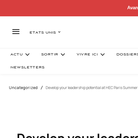
Avan
ETATS UNIS
ACTU
SORTIR
VIVRE ICI
DOSSIER
NEWSLETTERS
Uncategorized
Develop your leadership potential at HEC Paris Summe
Develop your leaders