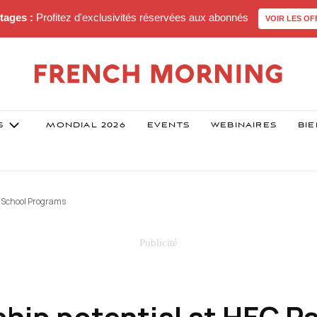
tages :
Profitez d'exclusivités réservées aux abonnés
VOIR LES OF
S
MONDIAL 2026
EVENTS
WEBINAIRES
BIE
r School Programs
hip potential at HEC Pa