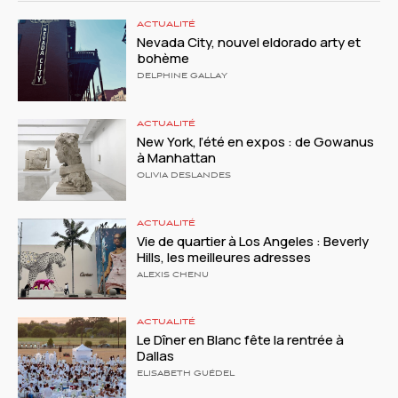
ACTUALITÉ
Nevada City, nouvel eldorado arty et
bohème
DELPHINE GALLAY
ACTUALITÉ
New York, l’été en expos : de Gowanus
à Manhattan
OLIVIA DESLANDES
ACTUALITÉ
Vie de quartier à Los Angeles : Beverly
Hills, les meilleures adresses
ALEXIS CHENU
ACTUALITÉ
Le Dîner en Blanc fête la rentrée à
Dallas
ELISABETH GUÉDEL