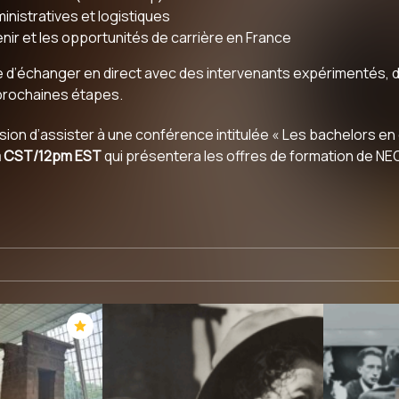
ministratives et logistiques
nir et les opportunités de carrière en France
e d’échanger en direct avec des intervenants expérimentés, d
 prochaines étapes.
ion d’assister à une conférence intitulée « Les bachelors e
m CST/12pm EST
qui présentera les offres de formation de NEO