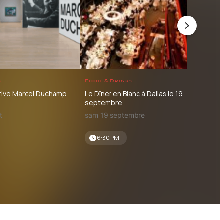
s
Food & Drinks
Con
tive Marcel Duchamp
Le Dîner en Blanc à Dallas le 19
Nino
septembre
com
t
sam 19 septembre
mer
6:30 PM -