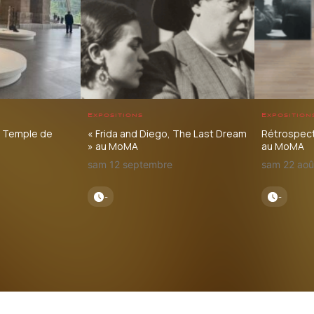
Expositions
Exposition
e Temple de
« Frida and Diego, The Last Dream
Rétrospec
» au MoMA
au MoMA
sam 12 septembre
sam 22 aoû
-
-