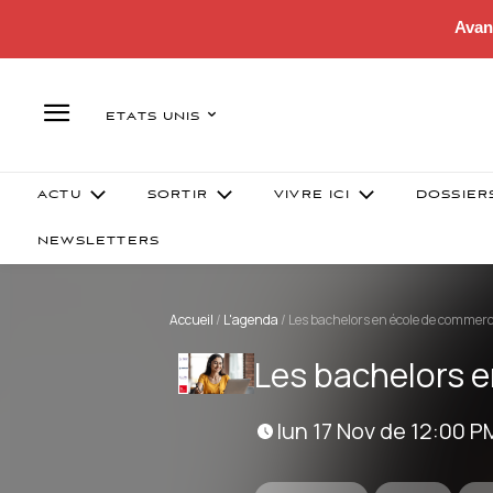
Avan
ETATS UNIS
ACTU
SORTIR
VIVRE ICI
DOSSIER
NEWSLETTERS
Accueil
/
L'agenda
/
Les bachelors en école de commer
Les bachelors 
lun 17 Nov de 12:00 P