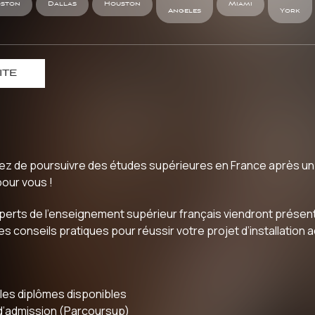
ston
Dallas
Houston
Miami
Angeles
York
ITE
ez de poursuivre des études supérieures en France après un p
pour vous !
rts de l’enseignement supérieur français viendront présenter
es conseils pratiques pour réussir votre projet d’installation
 les diplômes disponibles
d’admission (Parcoursup)