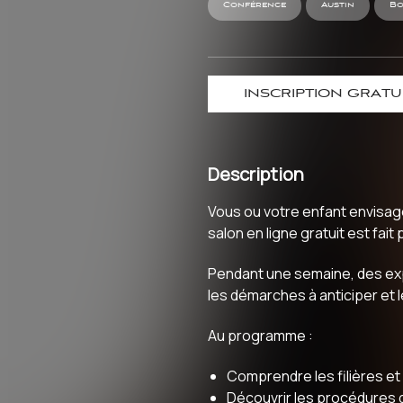
Conférence
Austin
Bo
INSCRIPTION GRATU
Description
Vous ou votre enfant envisag
salon en ligne gratuit est fait 
Pendant une semaine, des expe
les démarches à anticiper et l
Au programme :
Comprendre les filières et
Découvrir les procédures 