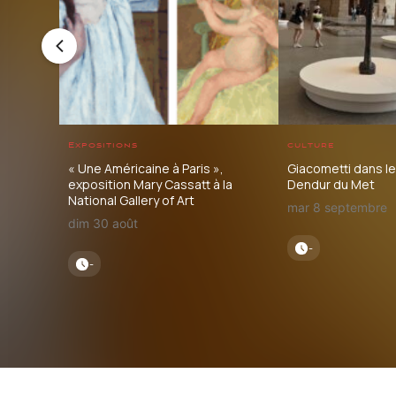
Expositions
culture
« Une Américaine à Paris »,
Giacometti dans l
exposition Mary Cassatt à la
Dendur du Met
National Gallery of Art
mar 8 septembre
dim 30 août
-
-