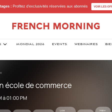
tages :
Profitez d'exclusivités réservées aux abonnés
VOIR LES OF
S
MONDIAL 2026
EVENTS
WEBINAIRES
BIE
ce
en école de commerce
M à 01:00 PM
Los
New