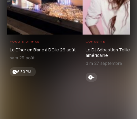
Food & Drinks
Concerts
Le Dîner en Blanc à DC le 29 août
Le DJ Sébastien Tellier e
américaine
sam 29 août
dim 27 septembre
6:30 PM -
-