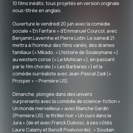
10 films inédits, tous projetés en version originale
sous-titrée en anglais.
Ouverture le vendredi 20 juin avec la comédie
sociale « En Fanfare » d’Emmanuel Courcol, avec
Benjamin Lavernhe et Pierre Lotin. Le samedi 21
mettra à l’honneur des films variés, des drames
familiaux (« Mikado, « L’histoire de Souleymane »)
au western corse (« Le Mohican »), en passant
par le film chorale (« Les Barbares ») et la
comédie surréaliste avec Jean-Pascal Zadi («
Prosper » – Première US).
Dimanche, plongée dans des univers
surprenants avec la comédie de science-fiction «
Un monde merveilleux » avec Blanche Gardin
(Première US); le thriller noir « Un ours dans le
Jura » (de et avec Franck Dubosc, à ses côtés
Laure Calamy et Benoît Poelvoorde); « Soudain