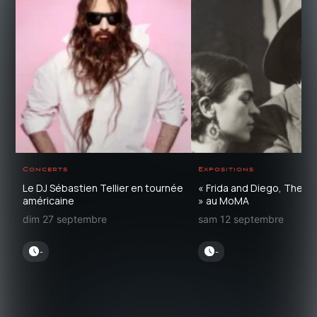
Concerts
Expositions
Le DJ Sébastien Tellier en tournée
« Frida and Diego, The L
américaine
» au MoMA
dim 27 septembre
sam 12 septembre
-
-