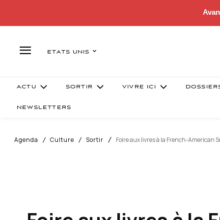
Avan
ETATS UNIS
ACTU
SORTIR
VIVRE ICI
DOSSIER
NEWSLETTERS
Agenda
Culture
Sortir
Foire aux livres à la French-American S
Foire aux livres à l