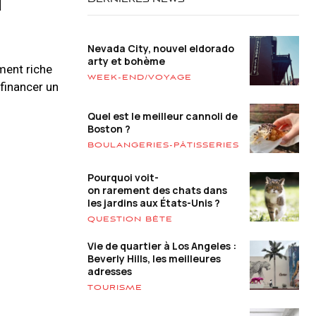
DERNIÈRES NEWS
Nevada City, nouvel eldorado
arty et bohème
ment riche
WEEK-END/VOYAGE
 financer un
Quel est le meilleur cannoli de
Boston ?
BOULANGERIES-PÂTISSERIES
Pourquoi voit-
on rarement des chats dans
les jardins aux États-Unis ?
QUESTION BÊTE
Vie de quartier à Los Angeles :
Beverly Hills, les meilleures
adresses
TOURISME