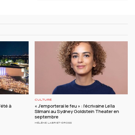
CULTURE
l’été à
« J’emporterai le feu » : l’écrivaine Leïla
Slimani au Sydney Goldstein Theater en
septembre
HÉLÈNE LABRIET-GROSS