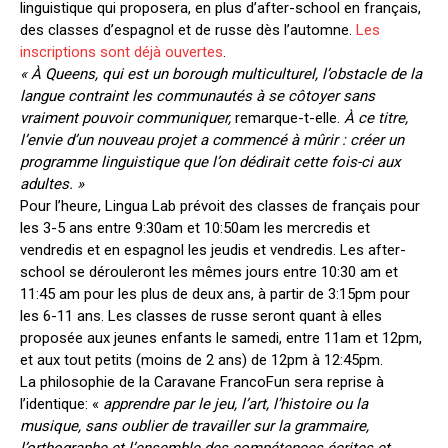
linguistique qui proposera, en plus d’after-school en français,
des classes d’espagnol et de russe dès l’automne.
Les
inscriptions sont déjà ouvertes
.
« À Queens, qui est un borough multiculturel, l’obstacle de la
langue contraint les communautés à se côtoyer sans
vraiment pouvoir communiquer,
remarque-t-elle.
À ce titre,
l’envie d’un nouveau projet a commencé à mûrir : créer un
programme linguistique que l’on dédirait cette fois-ci aux
adultes. »
Pour l’heure, Lingua Lab prévoit des classes de français pour
les 3-5 ans entre 9:30am et 10:50am les mercredis et
vendredis et en espagnol les jeudis et vendredis. Les after-
school se dérouleront les mêmes jours entre 10:30 am et
11:45 am pour les plus de deux ans, à partir de 3:15pm pour
les 6-11 ans. Les classes de russe seront quant à elles
proposée aux jeunes enfants le samedi, entre 11am et 12pm,
et aux tout petits (moins de 2 ans) de 12pm à 12:45pm.
La philosophie de la Caravane FrancoFun sera reprise à
l’identique: «
apprendre par le jeu, l’art, l’histoire ou la
musique, sans oublier de travailler sur la grammaire,
l’orthographe et l’ensemble des compétences écrites et