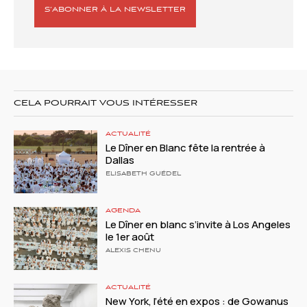
S’ABONNER À LA NEWSLETTER
CELA POURRAIT VOUS INTÉRESSER
ACTUALITÉ
Le Dîner en Blanc fête la rentrée à
Dallas
ELISABETH GUÉDEL
AGENDA
Le Dîner en blanc s’invite à Los Angeles
le 1er août
ALEXIS CHENU
ACTUALITÉ
New York, l’été en expos : de Gowanus