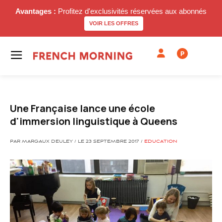
Avantages :
Profitez d'exclusivités réservées aux abonnés
VOIR LES OFFRES
P
Une Française lance une école
d'immersion linguistique à Queens
PAR MARGAUX DEULEY / LE 23 SEPTEMBRE 2017 /
EDUCATION