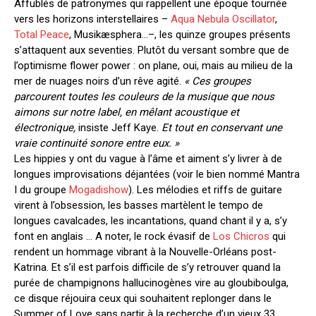
Affublés de patronymes qui rappellent une époque tournée
vers les horizons interstellaires –
Aqua Nebula Oscillator
,
Total Peace
, Musikæsphera…–, les quinze groupes présents
s’attaquent aux seventies. Plutôt du versant sombre que de
l’optimisme flower power : on plane, oui, mais au milieu de la
mer de nuages noirs d’un rêve agité.
« Ces groupes
parcourent toutes les couleurs de la musique que nous
aimons sur notre label, en mêlant acoustique et
électronique,
insiste Jeff Kaye.
Et tout en conservant une
vraie continuité sonore entre eux. »
Les hippies y ont du vague à l’âme et aiment s’y livrer à de
longues improvisations déjantées (voir le bien nommé Mantra
I du groupe
Mogadishow
). Les mélodies et riffs de guitare
virent à l’obsession, les basses martèlent le tempo de
longues cavalcades, les incantations, quand chant il y a, s’y
font en anglais … A noter, le rock évasif de
Los Chicros
qui
rendent un hommage vibrant à la Nouvelle-Orléans post-
Katrina. Et s’il est parfois difficile de s’y retrouver quand la
purée de champignons hallucinogènes vire au gloubiboulga,
ce disque réjouira ceux qui souhaitent replonger dans le
Summer of Love sans partir à la recherche d’un vieux 33