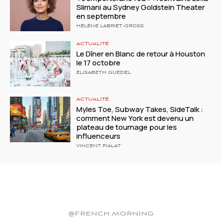
Slimani au Sydney Goldstein Theater
en septembre
HÉLÈNE LABRIET-GROSS
ACTUALITÉ
Le Dîner en Blanc de retour à Houston
le 17 octobre
ELISABETH GUÉDEL
ACTUALITÉ
Myles Toe, Subway Takes, SideTalk :
comment New York est devenu un
plateau de tournage pour les
influenceurs
VINCENT PIALAT
@FRENCH.MORNING