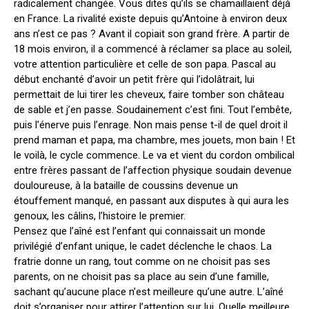
radicalement changée. Vous dites qu’ils se chamaillaient déjà
en France. La rivalité existe depuis qu’Antoine à environ deux
ans n’est ce pas ? Avant il copiait son grand frère. A partir de
18 mois environ, il a commencé à réclamer sa place au soleil,
votre attention particulière et celle de son papa. Pascal au
début enchanté d’avoir un petit frère qui l’idolâtrait, lui
permettait de lui tirer les cheveux, faire tomber son château
de sable et j’en passe. Soudainement c’est fini. Tout l’embête,
puis l’énerve puis l’enrage. Non mais pense t-il de quel droit il
prend maman et papa, ma chambre, mes jouets, mon bain ! Et
le voilà, le cycle commence. Le va et vient du cordon ombilical
entre frères passant de l’affection physique soudain devenue
douloureuse, à la bataille de coussins devenue un
étouffement manqué, en passant aux disputes à qui aura les
genoux, les câlins, l’histoire le premier.
Pensez que l’aîné est l’enfant qui connaissait un monde
privilégié d’enfant unique, le cadet déclenche le chaos. La
fratrie donne un rang, tout comme on ne choisit pas ses
parents, on ne choisit pas sa place au sein d’une famille,
sachant qu’aucune place n’est meilleure qu’une autre. L’aîné
doit s’organiser pour attirer l’attention sur lui. Quelle meilleure