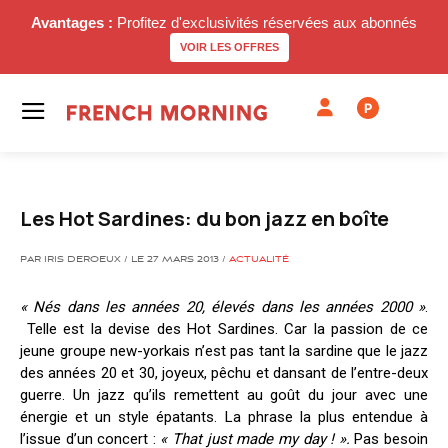
Avantages :
Profitez d'exclusivités réservées aux abonnés
VOIR LES OFFRES
P
Les Hot Sardines: du bon jazz en boîte
PAR IRIS DEROEUX / LE 27 MARS 2013 /
ACTUALITÉ
« Nés dans les années 20, élevés dans les années 2000 »
.
Telle est la devise des Hot Sardines. Car la passion de ce
jeune groupe new-yorkais n’est pas tant la sardine que le jazz
des années 20 et 30, joyeux, pêchu et dansant de l’entre-deux
guerre. Un jazz qu’ils remettent au goût du jour avec une
énergie et un style épatants. La phrase la plus entendue à
l’issue d’un concert :
« That just made my day ! ».
Pas besoin