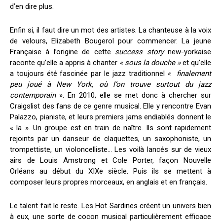
d’en dire plus.
Enfin si, il faut dire un mot des artistes. La chanteuse à la voix
de velours, Elizabeth Bougerol pour commencer. La jeune
Française à l’origine de cette
success story
new-yorkaise
raconte qu’elle a appris à chanter
« sous la douche »
et qu’elle
a toujours été fascinée par le jazz traditionnel
« finalement
peu joué à New York, où l’on trouve surtout du jazz
contemporain
». En 2010, elle se met donc à chercher sur
Craigslist des fans de ce genre musical. Elle y rencontre Evan
Palazzo, pianiste, et leurs premiers jams endiablés donnent le
« la ». Un groupe est en train de naître. Ils sont rapidement
rejoints par un danseur de claquettes, un saxophoniste, un
trompettiste, un violoncelliste… Les voilà lancés sur de vieux
airs de Louis Amstrong et Cole Porter, façon Nouvelle
Orléans au début du XIXe siècle. Puis ils se mettent à
composer leurs propres morceaux, en anglais et en français.
Le talent fait le reste. Les Hot Sardines créent un univers bien
à eux, une sorte de cocon musical particulièrement efficace