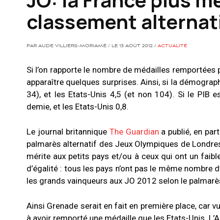
classement alternat
PAR AUDE VILLIERS-MORIAMÉ / LE 13 AOÛT 2012 /
ACTUALITÉ
Si l’on rapporte le nombre de médailles remportées p
apparaître quelques surprises. Ainsi, si la démograp
34), et les Etats-Unis 4,5 (et non 104). Si le PIB 
demie, et les Etats-Unis 0,8.
Le journal britannique
The Guardian
a publié, en part
palmarès alternatif des Jeux Olympiques de Londres,
mérite aux petits pays et/ou à ceux qui ont un faible
d’égalité : tous les pays n’ont pas le même nombre d
les grands vainqueurs aux JO 2012 selon le palmarès
Ainsi Grenade serait en fait en première place, car v
à avoir remporté une médaille que les Etats-Unis. L