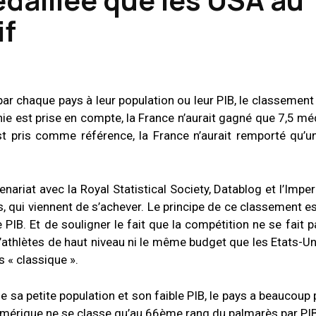
if
ar chaque pays à leur population ou leur PIB, le classement
hie est prise en compte, la France n’aurait gagné que 7,5 méd
est pris comme référence, la France n’aurait remporté qu’u
enariat avec la Royal Statistical Society, Datablog et l’Imper
 qui viennent de s’achever. Le principe de ce classement e
 PIB. Et de souligner le fait que la compétition ne se fait 
’athlètes de haut niveau ni le même budget que les Etats-Uni
 « classique ».
ue sa petite population et son faible PIB, le pays a beaucoup
’Amérique ne se classe qu’au 66ème rang du palmarès par PI