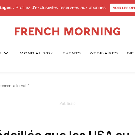
tages :
Profitez d'exclusivités réservées aux abonnés
VOIR LES OF
S
MONDIAL 2026
EVENTS
WEBINAIRES
BIE
ssement alternatif
édaillée que les USA au