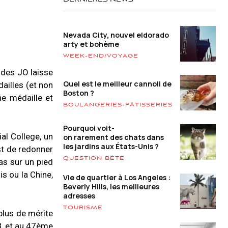
DERNIÈRES NEWS
Nevada City, nouvel eldorado
arty et bohème
WEEK-END/VOYAGE
 des JO laisse
Quel est le meilleur cannoli de
ailles (et non
Boston ?
ne médaille et
BOULANGERIES-PÂTISSERIES
Pourquoi voit-
ial College, un
on rarement des chats dans
les jardins aux États-Unis ?
st de redonner
QUESTION BÊTE
pas sur un pied
s ou la Chine,
Vie de quartier à Los Angeles :
Beverly Hills, les meilleures
adresses
TOURISME
 plus de mérite
B, et au 47ème