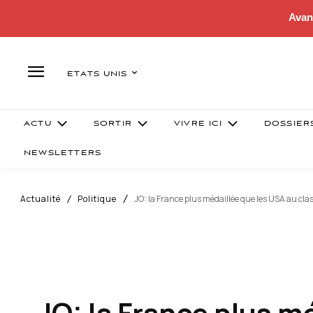
Avan
ETATS UNIS
ACTU
SORTIR
VIVRE ICI
DOSSIER
NEWSLETTERS
Actualité
Politique
JO: la France plus médaillée que les USA au cla
JO: la France plus m