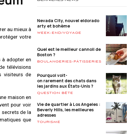
DERNIÈRES NEWS
Nevada City, nouvel eldorado
arty et bohème
rer au mieux à
WEEK-END/VOYAGE
rotéger votre
Quel est le meilleur cannoli de
Boston ?
 à adopter en
BOULANGERIES-PÂTISSERIES
e télévisions
 visiteurs de
Pourquoi voit-
on rarement des chats dans
les jardins aux États-Unis ?
QUESTION BÊTE
e une maison en
Vie de quartier à Los Angeles :
vent pour voir
Beverly Hills, les meilleures
s secrets de la
adresses
limatiques que
TOURISME