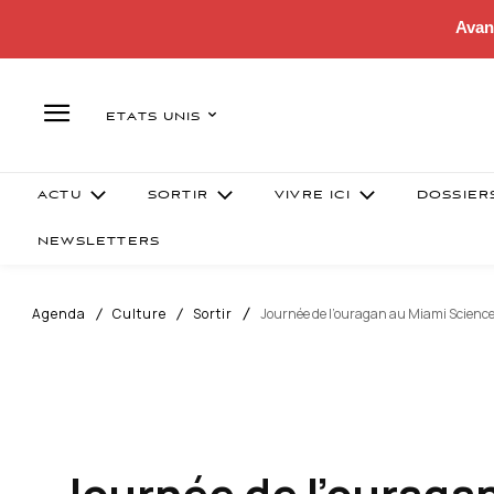
Avan
ETATS UNIS
ACTU
SORTIR
VIVRE ICI
DOSSIER
NEWSLETTERS
Agenda
Culture
Sortir
Journée de l’ouragan au Miami Scien
Journée de l’ourag